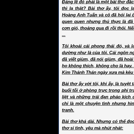
Đáng lẽ đó phải là một bài thơ đắc
thì lạ thật? Bài thơ ấy, tôi đọc
Hoàng Anh Tuấn và cô đã hỏi lại ôn
quen quen nhưng thú thực là đã 
cơn gió, thoảng qua đi rồi thôi. Nế
...
Tôi khoái cái phong thái đó, và l
dường như là của tôi. Cái ngôn ng
đã viết giùm, đã nói giùm, đã hoài
họ không thích, không cho là hay.
Kim Thánh Thán ngày xưa mà kêu 
Bài thơ ấy với tôi, khi ấy, là tuyệt
buổi tối ở phòng trực trong phi 
liệt và những trái đạn pháo kíc
chỉ là một chuyện tình nhưng h
tranh.
Bài thơ khá dài. Nhưng có thể đọ
thơ si tình, yêu mà nhút nhát: