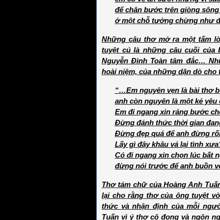
để chân bước trên giòng sông
ở một chỗ tưởng chừng như đi 
Những câu thơ mở ra một tấm lò
tuyệt cú là những câu cuối của 
Nguyễn Đình Toàn tâm đắc… Nhữ
hoài niệm, của những dặn dò cho t
“…Em nguyên vẹn là bài thơ b
anh còn nguyên là một kẻ yêu
Em đi ngang xin ráng bước c
Đừng đánh thức thời gian đan
Đừng đẹp quá để anh đừng rối
Lấy gì đây khâu vá lại tình xưa
Có đi ngang xin chọn lúc bất 
đừng nói trước để anh buồn vơ
Thơ tám chữ của Hoàng Anh Tuấn
lại cho rằng thơ của ông tuyệt v
thức và nhận định của mỗi ngườ
Tuấn vì ý thơ cô đọng và ngôn ngữ 