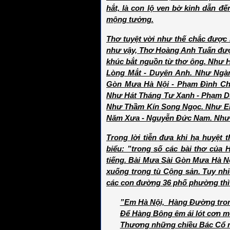
hắt, là con lộ ven bờ kinh dẫn đế
mộng tưởng.
Thơ tuyệt vời như thế chắc được
như vậy, Thơ Hoàng Anh Tuấn được
khúc bắt nguồn từ thơ ông. Như H
Lòng Mắt - Duyên Anh. Như Ngà
Gòn Mưa Hà Nội - Phạm Đình Ch
Như Hát Tháng Tư Xanh - Phạm D
Như Thầm Kín Song Ngọc. Như Em
Năm Xưa - Nguyễn Đức Nam. Như
Trong lời tiễn đưa khi hạ huyệt 
biểu: ”trong số các bài thơ của
tiếng. Bài Mưa Sài Gòn Mưa Hà Nội 
xuống trong tù Cộng sản. Tuy nhi
các con đường 36 phố phường thì
”Em Hà Nội, Hàng Đường tron
Để Hàng Bông êm ái lót cơn 
Thương những chiều Bác Cổ 