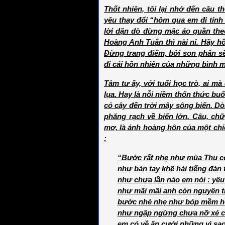
Thốt nhiên, tôi lại nhớ đến câu t
yêu thay đổi “hôm qua em đi tỉnh 
lời dặn dò đừng mặc áo quần theo
Hoàng Anh Tuấn thì nài nỉ. Hãy h
Đừng trang điểm, bởi son phấn s
đi cái hồn nhiên của những bình
Tâm tư ấy, với tuổi học trò, ai m
lụa. Hay là nỗi niềm thổn thức buổ
cỏ cây đến trời mây sông biển. 
phăng rạch về biển lớn. Câu, chữ
mơ, là ánh hoàng hôn của một ch
:
“Bước rất nhẹ như mùa Thu c
như bàn tay khẽ hái tiếng đàn 
như chưa lần nào em nói : yêu
như mãi mãi anh còn nguyên 
bước nhè nhẹ như bóp mềm h
như ngập ngừng chưa nỡ xé 
em có về ăn cưới những vì sa