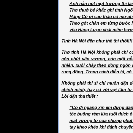
Anh nắn nót một trường thi l
Thơ thuở bé khắc ghi tình Ng
Hàng Cỏ ơi sao thảo cỏ mờ ph
Theo gót chân em từng bước 
yêu Hàng Lược chải mềm hươ
Tình Hà Nội đến như thế thì thôi!!!
Thơ tình Hà Nội không phải chỉ c
còn chút vấn vương, còn một nỗi
nhiên, xuôi chảy theo dòng ngôn
rung động. Trong cách diễn tả, có 
Không phải thi sĩ chỉ muốn dặn 
chính mình, hay cả vời vợi tâm tư
Lời dặn tha thiết :
“Có đi ngang xin em đừng đá
tóc buông rèm lứa tuổi thích ô
mắt vương tơ của những phút 
tay kheo khéo khi đánh chuyền 