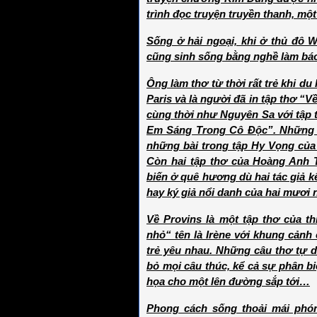
trình đọc truyện truyền thanh, mộ
Sống ở hải ngoại, khi ở thủ đô 
cũng sinh sống bằng nghề làm b
Ông làm thơ từ thời rất trẻ khi du
Paris và là người đã in tập thơ “
cùng thời như Nguyên Sa với tập
Em Sáng Trong Cô Độc”. Những t
những bài trong tập Hy Vọng của
Còn hai tập thơ của Hoàng Anh 
biến ở quê hương dù hai tác giả kể
hay ký giả nổi danh của hai mươi
Về Provins là một tập thơ của th
nhỏ“ tên là Irène với khung cảnh
trẻ yêu nhau. Những câu thơ tự 
bỏ mọi câu thúc, kể cả sự phân b
họa cho một lên đường sắp tới…
Phong cách sống thoải mái phón