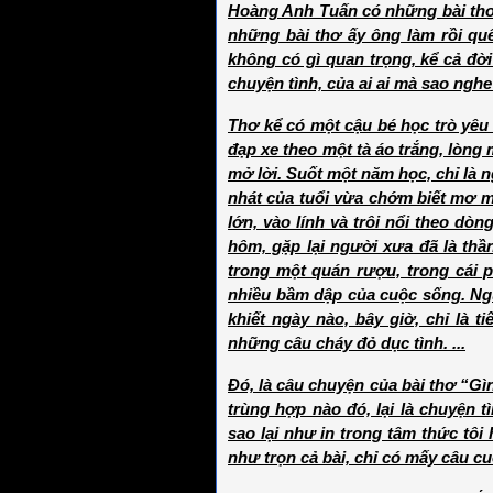
Hoàng Anh Tuấn có những bài thơ t
những bài thơ ấy ông làm rồi quên
không có gì quan trọng, kể cả đờ
chuyện tình, của ai ai mà sao ngh
Thơ kể có một cậu bé học trò yêu 
đạp xe theo một tà áo trắng, lòng
mở lời. Suốt một năm học, chỉ là 
nhát của tuổi vừa chớm biết mơ m
lớn, vào lính và trôi nổi theo dò
hôm, gặp lại người xưa đã là thần
trong một quán rượu, trong cái 
nhiều bầm dập của cuộc sống. Ng
khiết ngày nào, bây giờ, chỉ là 
những câu cháy đỏ dục tình. ...
Đó, là câu chuyện của bài thơ “G
trùng hợp nào đó, lại là chuyện tì
sao lại như in trong tâm thức tô
như trọn cả bài, chỉ có mấy câu cuố