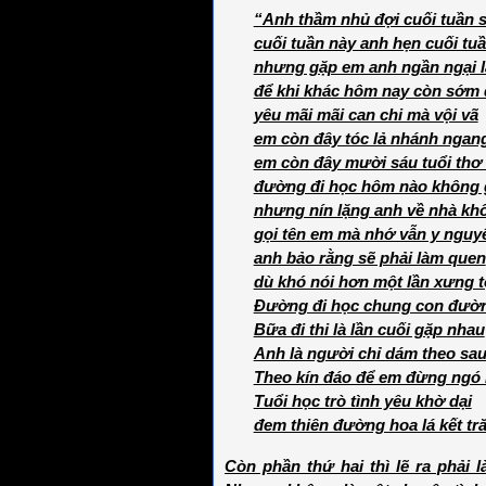
“Anh thầm nhủ đợi cuối tuần s
cuối tuần này anh hẹn cuối tu
nhưng gặp em anh ngần ngại l
để khi khác hôm nay còn sớm
yêu mãi mãi can chi mà vội vã
em còn đây tóc lả nhánh ngang
em còn đây mười sáu tuổi thơ
đường đi học hôm nào không 
nhưng nín lặng anh về nhà kh
gọi tên em mà nhớ vẫn y nguy
anh bảo rằng sẽ phải làm quen
dù khó nói hơn một lần xưng t
Đường đi học chung con đườ
Bữa đi thi là lần cuối gặp nhau
Anh là người chỉ dám theo sa
Theo kín đáo để em đừng ngó l
Tuổi học trò tình yêu khờ dại
đem thiên đường hoa lá kết t
Còn phần thứ hai thì lẽ ra phải 