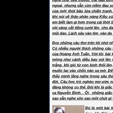
nghe như tiểu thuyết. Cái đau đớn
ngoai, nhưng vẫn còn niềm đau xó
của một thời bão lửa chiến tranh
khi nói về thân phận nàng Kiều củ
em biết làm gì hơn trong cái thời 
vội vàng cất tiếng cười lên, cho 
mũi dao. Lách sâu vào tim, vào da v
Đọc những câu thơ trên tôi nhớ n
Có nhiều người thích những câu t
của Hoàng Anh Tuấn. Với tôi, bài 
mộng như cánh diều bay vút lên tậ
trắng, khi gió từ con kinh thổi l
muốn lạc vào chốn nào xa mờ. Để đ
thấy mình lắng nghe trong sâu t
đời. Cậu học trò nghèo mơ ước n
đãng không cụ thể. Đôi khi là giấ
ca Nguyễn Bính. . Ôi, những giấc 
sao vẫn nghe xôn xao một chút gì
Đó là một bài 