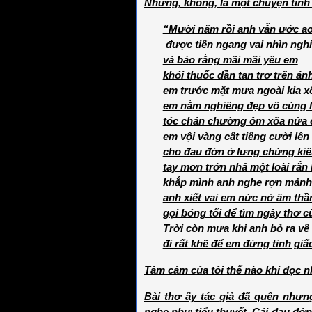
Nhưng, không, là một chuyện tình 
“Mười năm rồi anh vẫn ước a
được tiến ngang vai nhìn nghi
và bảo rằng mãi mãi yêu em
khói thuốc dần tan trơ trẽn án
em trước mặt mưa ngo
à
i kia x
em nằm nghiêng đẹp vô cùng l
tóc chán chường ôm xõa nửa 
em vội vàng cất tiếng cười lên
cho đau đớn ở lưng chừng ki
tay mơn trớn nhả một loài rắn 
khắp mình anh nghe rợn mảnh
anh xiết vai em nức nở âm th
gọi bóng tối để tìm ngây thơ c
Trời còn mưa khi anh bỏ ra về
đi rất khẽ để em đừng tỉnh giấc.
Tâm cảm của tôi thế nào khi đọc 
Bài thơ ấy tác giả đã quên nhưn