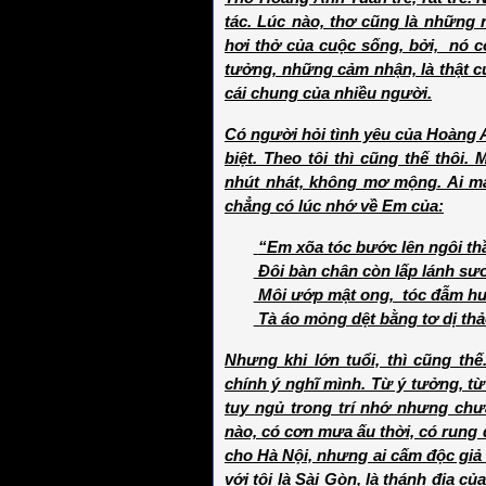
tác. Lúc nào, thơ cũng là những n
hơi thở của cuộc sống, bởi, nó có
tưởng, những cảm nhận, là thật c
cái chung của nhiều người.
Có người hỏi tình yêu của Hoàng An
biệt. Theo tôi thì cũng thế thôi. 
nhút nhát, không mơ mộng. Ai m
chẳng có lúc nhớ về Em của:
“Em xõa tóc bước lên ngôi th
Đôi bàn chân còn lấp lánh s
Môi ướp mật ong, tóc đẫm h
Tà áo mỏng dệt bằng tơ dị thảo
Nhưng khi lớn tuổi, thì cũng th
chính ý nghĩ mình. Từ ý tưởng, t
tuy ngủ trong trí nhớ nhưng chư
nào, có cơn mưa ấu thời, có rung
cho Hà Nội, nhưng ai cấm độc giả
với tôi là Sài Gòn, là thánh địa c