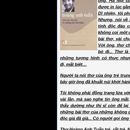
ông, Hà Nội có
được in lúc gầ
Dĩ nhiện, tôi p
Nhưng, nói về 
tính độc đáo c
không coi một đ
bài thơ, vài ch
Với ông, thơ ch
bỏ đi... Thơ l
những tượng hình có thực nhưn
đi, mất biệt…
Người ta nói thơ của ông trẻ trun
bây giờ ông đã khuất núi khởi hàn
Tôi không phải đồng trang lứa vớ
vài lần, mà sao nghe tin ông mấ
thấy dường như thi sĩ còn để lại đ
những bài thơ của những không gian
độc giả đã già... Có người gọi ông
Thơ Hoàng Anh Tuấn trẻ, rất trẻ.