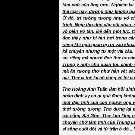
tám chữ của ông hơn. Nghiệm lại,
thể loại này, dường như không gia
Ở đó, trí tưởng tượng như vó 
trình. Nhịp thơ dồn dập nối nhau, 
vô biên vô tận. Để đến một lúc, 
đọc thấy như bị hụt hơi trong cả
riêng khi ngũ quan bị rơi vào kho
kể chuyện nhưng từ một vài câu, 
sự riêng mà người đọc thơ tự cảm
Trong ý nghĩ chủ quan tôi, chính
mà ấn tượng thơ như hằn vết sâu
giả. Thơ vì thế lại có dáng vẻ lôi
Thơ Hoàng Anh Tuấn làm hồi sinh
nhận định ấy có gì quá đáng khôn
một đặc tính của con người ông v
thời tưởng tượng. Thơ dựng lại 
cái nắng Sài Gòn. Thơ làm lãng 
chuyên chở tâm tình của Thung L
sĩ sống cuối đời và từ trần ở đó..