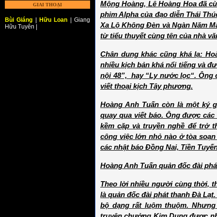
Mộng Hoàng, Lê Hoàng Hoa đã cùn
GIAI THOẠI
phim Alpha của đạo diễn Thái Thú
Bùi Giáng
|
Hữu Loan
| Giang
Xa Lộ Không Đèn và Ngàn Năm Mâ
Hữu Tuyên |
từ tiểu thuyết cùng tên của nhà v
Chân dung khác cũng khá lạ: Hoà
nhiều kịch bản khá nổi tiếng và đư
nội 48”, hay “Ly nước lọc“. Ông 
viết thoại kịch Tây phương.
Hoàng Anh Tuấn còn là một ký g
quay qua viết báo. Ông được các
kềm cặp và truyền nghề để trở t
công việc lớn nhỏ nào ở tòa soạn
các nhật báo Đồng Nai, Tiền Tuyến,
Hoàng Anh Tuấn quản đốc đài phát 
Theo lời nhiều người cùng thời, t
là quản đốc đài phát thanh Đà Lạt
bộ dạng rất luộm thuộm. Nhưng ô
truyện chưởng Kim Dung được n