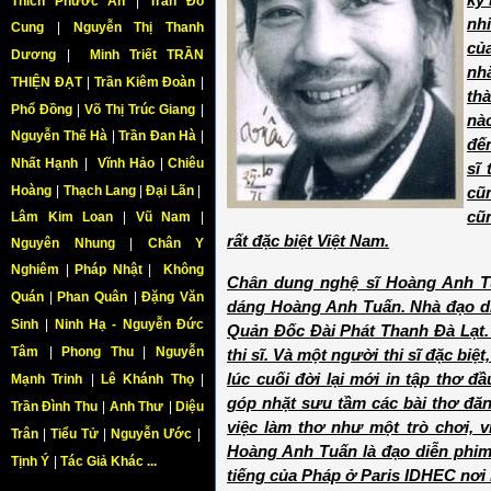
kỷ
Thích Phước An
|
Trần Đỗ
nh
Cung
|
Nguyễn Thị Thanh
củ
Dương
|
Minh Triết TRẦN
nhắ
THIỆN ĐẠT
|
Trần Kiêm Đoàn
|
th
Phổ Đồng
|
Võ Thị Trúc Giang
|
nào
Nguyễn Thế Hà
|
Trần Đan Hà
|
đế
Nhất Hạnh
|
Vĩnh Hảo
|
Chiêu
sĩ
Hoàng
|
Thạch Lang
|
Đại Lãn
|
cũ
cũ
Lâm Kim Loan
|
Vũ Nam
|
rất đặc biệt Việt Nam.
Nguyên Nhung
|
Chân Y
Nghiêm
|
Pháp Nhật
|
Không
Chân dung nghệ sĩ Hoàng Anh Tu
Quán
|
Phan Quân
|
Đặng Văn
dáng Hoàng Anh Tuấn. Nhà đạo di
Sinh
|
Ninh Hạ - Nguyễn Đức
Quản Đốc Đài Phát Thanh Đà Lạt.
Tâm
|
Phong Thu
|
Nguyễn
thi sĩ. Và một người thi sĩ đặc bi
lúc cuối đời lại mới in tập thơ 
Mạnh Trinh
|
Lê Khánh Thọ
|
góp nhặt sưu tầm các bài thơ đăn
Trần Đình Thu
|
Anh Thư
|
Diệu
việc làm thơ như một trò chơi, v
Trân
|
Tiểu Tử
|
Nguyễn Ước
|
Hoàng Anh Tuấn là đạo diễn phim
Tịnh Ý
|
Tác Giả Khác ...
tiếng của Pháp ở Paris IDHEC nơi 