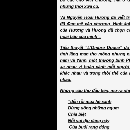
bố cục cho văn chương, mà ở 
những thời xưa cũ.
Và Nguyễn Hoài Hương đã viết tr
đã đam mê văn chương. Hình ảnh
của Hương và Hương đã chọn c
hoài bão của mình”.
Tiểu thuyết ”L’Ombre Douce” do 
tình lãng mạn thơ mông nhưng nh
nam và Yann, một thương binh Ph
xa nhau vì hoàn cảnh mỗi người
khác nhau và trong thời thế của
nhau.
Những câu thơ đầu tiên, mở ra nhữ
”đến rồi mùa hè xanh
Đừng uống những ngụm
Chia biệt
Nỗi vui dịu dàng này
Của buổi rạng đông