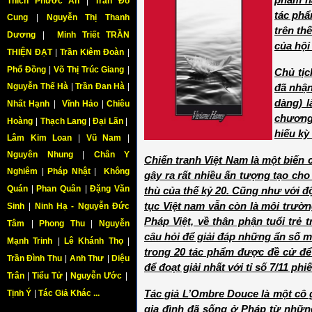
phẩm n
Thích Phước An
|
Trần Đỗ
tác phẩ
Cung
|
Nguyễn Thị Thanh
trên th
Dương
|
Minh Triết TRẦN
của hội
THIỆN ĐẠT
|
Trần Kiêm Đoàn
|
Phổ Đồng
|
Võ Thị Trúc Giang
|
Chủ tịc
Nguyễn Thế Hà
|
Trần Đan Hà
|
đã nhận
dàng) l
Nhất Hạnh
|
Vĩnh Hảo
|
Chiêu
chương
Hoàng
|
Thạch Lang
|
Đại Lãn
|
hiếu kỳ
Lâm Kim Loan
|
Vũ Nam
|
Nguyên Nhung
|
Chân Y
Chiến tranh Việt Nam là một biến 
Nghiêm
|
Pháp Nhật
|
Không
gây ra rất nhiều ấn tượng tạo ch
Quán
|
Phan Quân
|
Đặng Văn
thù của thế kỷ 20. Cũng như với 
tục Việt nam vẫn còn là môi trường
Sinh
|
Ninh Hạ - Nguyễn Đức
Pháp Việt, về thân phận tuổi trẻ 
Tâm
|
Phong Thu
|
Nguyễn
câu hỏi để giải đáp những ẩn số mà
Mạnh Trinh
|
Lê Khánh Thọ
|
trong 20 tác phẩm được đề cử để
Trần Đình Thu
|
Anh Thư
|
Diệu
để đoạt giải nhất với tỉ số 7/11 phi
Trân
|
Tiểu Tử
|
Nguyễn Ước
|
Tịnh Ý
|
Tác Giả Khác ...
Tác giả L’Ombre Douce là một cô 
gia đình đã sống ở Pháp từ nhữn