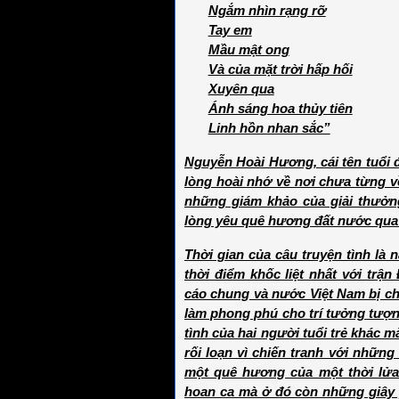
Ngắm nhìn rạng rỡ
Tay em
Mầu mật ong
Và của mặt trời hấp hối
Xuyên qua
Ánh sáng hoa thủy tiên
Linh hồn nhan sắc”
Nguyễn Hoài Hương, cái tên tuổi 
lòng hoài nhớ về nơi chưa từng 
những giám khảo của giải thưở
lòng yêu quê hương đất nước qua 
Thời gian của câu truyện tình l
thời điểm khốc liệt nhất với trậ
cáo chung và nước Việt Nam bị chia
làm phong phú cho trí tưởng tượn
tình của hai người tuổi trẻ khác 
rối loạn vì chiến tranh với những
một quê hương của một thời lửa 
hoan ca mà ở đó còn những giây 