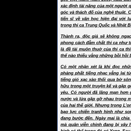
xác định tài năng của một người 
góc và thách đố của nghệ thuật. 
tiến sĩ về văn học hiện đại với 
trong thi ca Trung Quốc và Nhật B
Thành ra, độc giả sẽ không ngạc
phong cách đẫm chất thi ca như tr
là đề tài muôn thuở của thi ca t
thể nào thiếu vắng những bồi hồi 
Có một nhận xét là khi đọc nhữ
phảng phất tiếng nhạc vẳng lại t
tiếng gió xạc xào thổi qua bờ sô
hữu trong một truyện kể và gặp g
yêu. Có người đã lãng mạn hơn g
nước và lửa gặp gỡ nhau trong 
của hai thế giới. Nhưng trong L’o
bạo lực chiến tranh hình như son
đang bước đến. Ngày mai là chia l
mà quân viễn chinh đang bị vây 