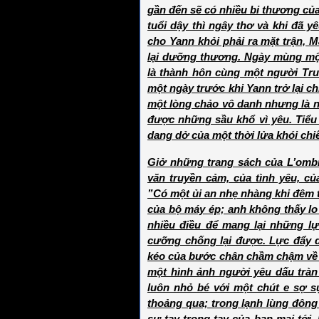
gần đến sẽ có nhiều bi thương của
tuổi dậy thì ngây thơ và khi đã yê
cho Yann khỏi phải ra mặt trận, 
lại dưỡng thương. Ngày mùng một
là thành hôn cùng một người Tru
một ngày trước khi Yann trở lại c
một lòng chảo vô danh nhưng là nơi
được những sầu khổ vì yêu. Tiểu
dang dở của một thời lửa khói chi
Giở những trang sách của L’omb
văn truyền cảm, của tình yêu, 
”Có một ủi an nhẹ nhàng khi đêm 
của bộ máy ép; anh không thấy lo 
nhiều điều để mang lại những lự
cưỡng chống lại được. Lực đẩy d
kéo của bước chân chầm chậm về p
một hình ảnh người yêu dấu tràn
luôn nhỏ bé với một chút e sợ s
thoảng qua; trong lạnh lùng đôn