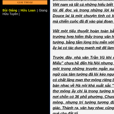
GIAI THOẠI
Việt nam và tất cả những hiểu biết
tòi để đọc và trong những lời 
Bùi Giáng
|
Hữu Loan
| Giang
Hữu Tuyên |
Douce lại là một chuyện tình có 
mà chiến cuộc đã đi vào giai đoạn 
Viết một tiểu thuyết hoàn toàn 
trường hợp hiếm thấy trong văn 
tưởng, bằng tấm lòng trìu mến vớ
ấy lại có tác dụng mạnh mẽ để làm
Trước đây, nhà văn Trần Vũ khi 
Miếu” chưa hề đến Hà Nội nhưng lạ
một trong những truyện ngắn xuấ
ngữ của tâm tưởng đã lôi kéo ngư
có chất lãng mạn thơ mộng riêng b
bản nhạc về Hà nội khá xuất sắc
thơ mộng ấy chỉ là trong tưởng 
nơi chốn có 36 phố phường. Chưa
mộng, nhưng trí tưởng tượng đ
giác. Thành ra, văn hay nhạc cũng 
quê cha đất tổ.