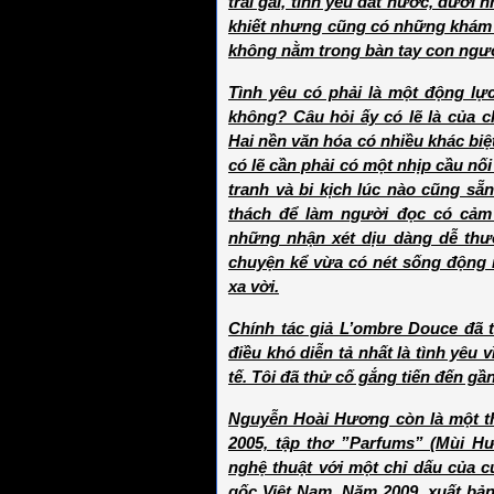
trai gái, tình yêu đất nước, dưới
khiết nhưng cũng có những khám 
không nằm trong bàn tay con ngườ
Tình yêu có phải là một động lực
không? Câu hỏi ấy có lẽ là của 
Hai nền văn hóa có nhiều khác bi
có lẽ cần phải có một nhịp cầu nối
tranh và bi kịch lúc nào cũng s
thách để làm người đọc có cảm 
những nhận xét dịu dàng dễ thư
chuyện kể vừa có nét sống động 
xa vời.
Chính tác giả L’ombre Douce đã t
điều khó diễn tả nhất là tình yêu 
tế. Tôi đã thử cố gắng tiến đến gầ
Nguyễn Hoài Hương còn là một thi
2005, tập thơ ”Parfums” (Mùi 
nghệ thuật với một chỉ dấu của c
gốc Việt Nam. Năm 2009, xuất bản 