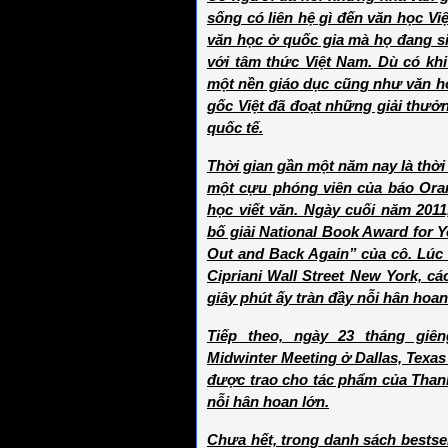
sống có liên hệ gì đến văn học Vi
văn học ở quốc gia mà họ đang si
với tâm thức Việt Nam. Dù có khi
một nền giáo dục cũng như văn hó
gốc Việt đã đoạt những giải thưở
quốc tế.
Thời gian gần một năm nay là thời
một cựu phóng viên của báo Oran
học viết văn. Ngày cuối năm 2011
bố giải National Book Award for Y
Out and Back Again” của cô. Lúc 
Cipriani Wall Street New York, cá
giây phút ấy tràn đầy nỗi hân hoan
Tiếp theo, ngày 23 tháng giên
Midwinter Meeting ở Dallas, Texa
được trao cho tác phẩm của Thanh
nỗi hân hoan lớn.
Chưa hết, trong danh sách bestse