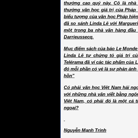
thưởng cao quý này. Cô là nhà 
thưởng văn học giá trị của Pháp
biểu tượng của văn học Pháp hiện
đã so sánh Linda Lê với Margueri
một trong ba nhà văn hàng đầu 
Darrieussecq.
Mục điểm sách của báo Le Monde 
Linda Lê tự chứng tỏ giá trị c
Telérama đã ví các tác phẩm của Li
đó mỗi phần có vẻ là sự phản ánh 
hồn”
Có phải văn học Việt Nam hải ng
với những nhà văn viết bằng ngô
Việt Nam, có phải đó là một cá 
ngoại?
Nguyễn Mạnh Trinh