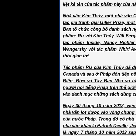
liệt kê tên của tác phẩm này của n
Nhà văn Kim Thúy, một nhà văn C
tác giả tranh giải Giller Prize, m
Ban tổ chức công bố danh sách ng
phẩm: Ru với Kim Thúy, Will Ferg
tác phẩm Inside, Nancy Richler
Wangersky với tác phẩm Whirl Aw
thời gian tới.
Tác phẩm RU của Kim Thúy đã đư
Canada và sau ở Pháp đón tiếp nồ
Điển, Đức và Tây Ban Nha và t
người nói tiếng Pháp trên thế gi
vào danh mục những sách dùng ch
Ngày 30 tháng 10 năm 2012, việ
nhà văn lọt được vào vòng chung kế
của nước Pháp. Trong đó có nhà 
nhà văn khác là Patrick Deville, J
là ngày 7 tháng 10 năm 2013 sắp