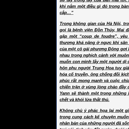
sự tay trong tay của ban mai tới.
khi nắm một điều gì đó trong bàn 
cắp…”
Trong không gian của Hà Nội, tr
gọi là bệnh viện Đồn Thủy, Mai 
gặp một “coup de foudre”, yêu
thương khá nặng ở ngực khi săn s
của một cô gái phương Đông gơi l
nhau trong nghịch cảnh với muôn
muốn con mình lấy một người dị c
hôn phu người Trung Hoa tuy già 
hóa cổ truyền, ông chống đối kịch 
phúc rất mong manh và cuộc chia 
chiến trận ở vùng lòng chảo đầy 
Yann sẽ thành một trong những h
chết và khói lửa thất thủ.
Không chủ ý phác họa lại một gi
trong cung cách kể chuyện muốn 
nhân bản của những người đã sống