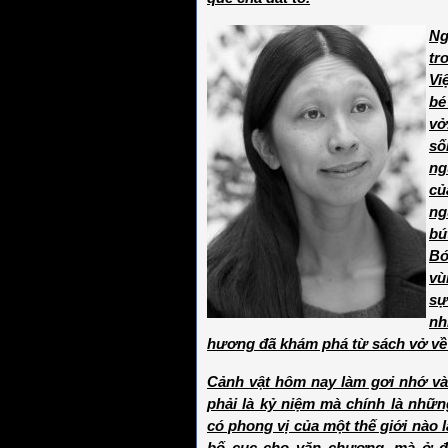
Ng
tr
Vi
bé
vở
số
ng
củ
ng
bú
Bó
vù
sự
nh
hương đã khám phá từ sách vở về
Cảnh vật hôm nay làm gơi nhớ và
phải là kỷ niệm mà chính là nhữn
có phong vị của một thế giới nào 