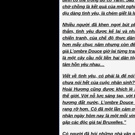
binh có thể trong đó có Yann. Sau
chờ chồng là kết quả của một ng
dịu dàng tình yêu, là chém giết là 
Nhiều người đã khen ngợi bút 
thắm, tình yêu được kể lại và n
chiến tranh, của chế độ thực dâ
hơn mấy chục năm nhưng còn để l
giả L’ombre Douce giở lại từng tra
là một cây cầu nối liền hai dân tộ
tâm hồn yêu nhau…
Viết về tình yêu, có phải là để n
chưa nói hết của cuộc nhân sinh
Hoài Hương cũng được khích lệ b
thế giới. Với nỗ lực sáng tạo, với
hương đất nước, L’ombre Douce l
rạng rỡ hơn. Cô đã một lần cảm 
nhận ngày hôm nay là một mối vi
gặp các độc giả tại Bruxelles.”
Có người đã hỏi những nhà văn gố