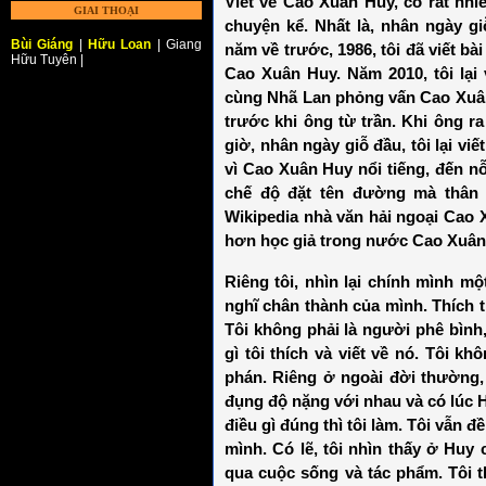
Viết về Cao Xuân Huy, có rất nhiề
GIAI THOẠI
chuyện kể. Nhất là, nhân ngày g
Bùi Giáng
|
Hữu Loan
| Giang
năm về trước, 1986, tôi đã viết 
Hữu Tuyên |
Cao Xuân Huy. Năm 2010, tôi lại
cùng Nhã Lan phỏng vấn Cao Xuân 
trước khi ông từ trần. Khi ông ra
giờ, nhân ngày giỗ đầu, tôi lại vi
vì Cao Xuân Huy nổi tiếng, đến n
chế độ đặt tên đường mà thân 
Wikipedia nhà văn hải ngoại Cao 
hơn học giả trong nước Cao Xuâ
Riêng tôi, nhìn lại chính mình một
nghĩ chân thành của mình. Thích th
Tôi không phải là người phê bình,
gì tôi thích và viết về nó. Tôi
phán. Riêng ở ngoài đời thường, 
đụng độ nặng với nhau và có lúc Hu
điều gì đúng thì tôi làm. Tôi vẫn 
mình. Có lẽ, tôi nhìn thấy ở Hu
qua cuộc sống và tác phẩm. Tôi th