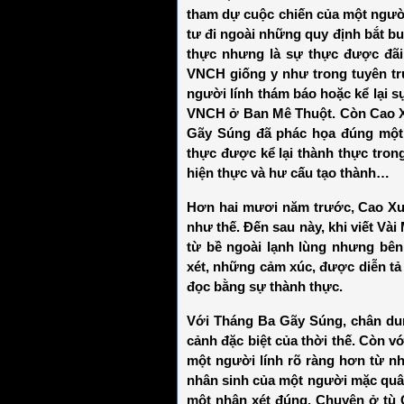
tham dự cuộc chiến của một người
tư đi ngoài những quy định bắt bu
thực nhưng là sự thực được đãi 
VNCH giống y như trong tuyên tru
người lính thám báo hoặc kể lại 
VNCH ở Ban Mê Thuột. Còn Cao Xu
Gãy Súng đã phác họa đúng một 
thực được kể lại thành thực trong 
hiện thực và hư cấu tạo thành…
Hơn hai mươi năm trước, Cao Xuâ
như thế. Đến sau này, khi viết Vài
từ bề ngoài lạnh lùng nhưng bên
xét, những cảm xúc, được diễn tả
đọc bằng sự thành thực.
Với Tháng Ba Gãy Súng, chân du
cảnh đặc biệt của thời thế. Còn v
một người lính rõ ràng hơn từ nh
nhân sinh của một người mặc quâ
một nhận xét đúng. Chuyện ở tù 