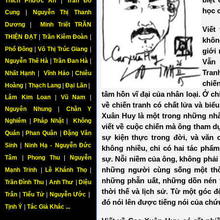
biệt
Thích Phước An
|
Trần Đỗ
học 
Cung
|
Nguyễn Thị Thanh
Dương
|
Minh Triết TRẦN
Viết
THIỆN ĐẠT
|
Trần Kiêm Đoàn
|
khôn
Phổ Đồng
|
Võ Thị Trúc Giang
|
giới
Nguyễn Thế Hà
|
Trần Đan Hà
|
Vẫn 
Tran
Nhất Hạnh
|
Vĩnh Hảo
|
Chiêu
chiế
Hoàng
|
Thạch Lang
|
Đại Lãn
|
tâm hồn vĩ đại của nhân loại. Ở ch
Lâm Kim Loan
|
Vũ Nam
|
về chiến tranh có chất lửa và biể
Nguyên Nhung
|
Chân Y
Xuân Huy là một trong những nhà
Nghiêm
|
Pháp Nhật
|
Không
viết về cuộc chiến mà ông tham d
Quán
|
Phan Quân
|
Đặng Văn
sự kiện thực trong đời, và văn
Sinh
|
Ninh Hạ - Nguyễn Đức
không nhiều, chỉ có hai tác phẩ
Tâm
|
Phong Thu
|
Nguyễn
sự. Nỗi niềm của ông, không phải 
những người cùng sống một thời
Mạnh Trinh
|
Lê Khánh Thọ
|
những phẫn uất, những dồn nén t
Trần Đình Thu
|
Anh Thư
|
Diệu
thời thế và lịch sử. Từ một góc đ
Trân
|
Tiểu Tử
|
Nguyễn Ước
|
đó nói lên được tiếng nói của ch
Tịnh Ý
|
Tác Giả Khác ...