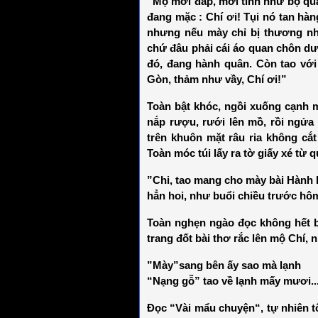
“Mộ mới đắp, mới tinh như bộ quầ
đang mặc : Chí ơi! Tụi nó tan hà
nhưng nếu mày chỉ bị thương nh
chứ đâu phải cái áo quan chôn dư
đó, đang hành quân. Còn tao vớ
Gòn, thảm như vầy, Chí ơi!”
Toàn bật khóc, ngồi xuống cạnh 
nắp rượu, rưới lên mồ, rồi ngửa
trên khuôn mặt râu ria không cắ
Toàn móc túi lấy ra tờ giấy xé từ 
”Chi, tao mang cho mày bài Hành 
hẳn hoi, như buổi chiều trước hô
Toàn nghẹn ngào đọc không hết b
trang đốt bài thơ rắc lên mộ Chí,
”Mày”sang bên ấy sao mà lạnh
“Nạng gỗ” tao về lạnh mấy mươi..
Đọc “Vài mẩu chuyện“, tự nhiên t