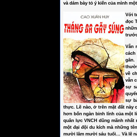
và dám bày tỏ ý kiến của mình một 
Với t
đọc 
nhữn
trướ
Vẫn r
cách
gân.
thườ
về c
vẫn c
sự s
quyể
sự b
thực. Lẽ nào, ở trên mặt đất này 
hơn bốn ngàn binh lính của một 
quân lực VNCH dũng mãnh nhất mà
một đại đội du kích mà những tên
mười lăm mười sáu tuổi… Và lẽ n