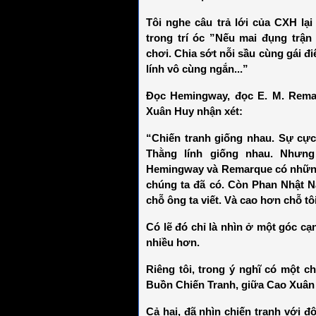
Tôi nghe câu trả lới của CXH l
trong trí óc ”Nếu mai đụng trậ
chơi. Chia sớt nỗi sầu cùng gái đi
lính vô cùng ngắn...”
Đọc Hemingway, đọc E. M. Remar
Xuân Huy nhận xét:
“Chiến tranh giống nhau. Sự cực
Thằng lính giống nhau. Nhưng
Hemingway và Remarque có những 
chúng ta đã có. Còn Phan Nhật N
chỗ ông ta viết. Và cao hơn chỗ tô
Có lẽ đó chỉ là nhìn ở một góc cạ
nhiều hơn.
Riêng tôi, trong ý nghĩ có một 
Buồn Chiến Tranh, giữa Cao Xuân 
Cả hai, đã nhìn chiến tranh với đ