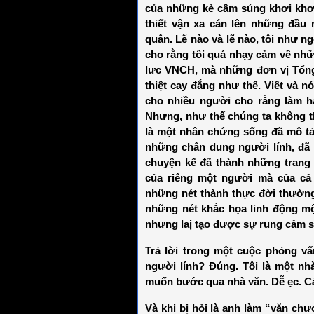
của những kẻ cầm súng khơi khơi
thiết vận xa cán lên những đầu 
quân. Lẽ nào và lẽ nào, tôi như ng
cho rằng tôi quá nhạy cảm về nhữ
lưc VNCH, mà những đơn vị Tổng 
thiệt cay đắng như thế. Viết và 
cho nhiều người cho rằng làm hạ
Nhưng, như thế chúng ta không t
là một nhân chứng sống đã mô tả
những chân dung người lính, đã 
chuyện kể đã thành những trang 
của riêng một người mà của cả 
những nét thành thực đời thường
những nét khắc họa linh động mộ
nhưng laị tạo được sự rung cảm s
Trả lời trong một cuộc phỏng vấ
người lính? Đúng. Tôi là một nh
muốn bước qua nhà văn. Dễ ẹc. Cá
Và khi bị hỏi là anh làm “văn ch