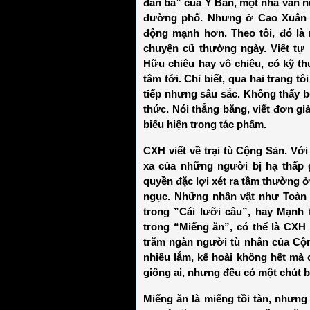
đàn bà” của Y Ban, một nhà văn n
đường phố. Nhưng ở Cao Xuân 
động mạnh hơn. Theo tôi, đó là 
chuyện cũ thường ngày. Viết tự 
Hữu chiêu hay vô chiêu, có kỹ t
tâm tới. Chỉ biết, qua hai trang 
tiếp nhưng sâu sắc. Không thấy b
thức. Nói thẳng băng, viết đơn giản
biểu hiện trong tác phẩm.
CXH viết về trại tù Cộng Sản. Với
xa của những người bị hạ thấp g
quyền đặc lợi xét ra tầm thường ở
ngục. Những nhân vật như Toàn t
trong ”Cái lưỡi câu”, hay Mạnh 
trong “Miếng ăn”, có thể là CXH
trăm ngàn người tù nhân của Cộn
nhiều lắm, kể hoài không hết mà
giống ai, nhưng đều có một chút 
Miếng ăn là miếng tồi tàn, nhưng 