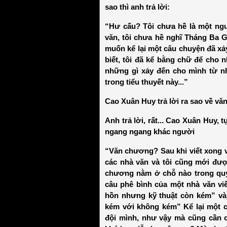
sao thì anh trả lời:
“Hư cấu? Tôi chưa hề là một ngư
văn, tôi chưa hề nghĩ Tháng Ba 
muốn kể lại một câu chuyện đã xảy
biết, tôi đã kể bằng chữ để cho n
những gì xảy đến cho mình từ nh
trong tiểu thuyết này...”
Cao Xuân Huy trả lời ra sao về 
Anh trả lời, rất... Cao Xuân Huy, 
ngang ngang khác người
“Văn chương? Sau khi viết xong và
các nhà văn và tôi cũng mới được
chương nằm ở chỗ nào trong quyể
câu phê bình của một nhà văn viế
hồn nhưng kỹ thuật còn kém” và 
kém với không kém” Kể lại một c
đội mình, như vậy mà cũng cần 