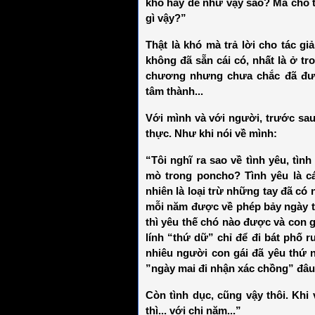
khó hay dễ như vậy sao? Mà cho t
gì vậy?”
Thật là khó mà trả lời cho tác g
không đã sẵn cái có, nhất là ở t
chương nhưng chưa chắc đã đượ
tâm thành...
Với mình và với người, trước sa
thực. Như khi nói về mình:
“Tôi nghĩ ra sao về tình yêu, tìn
mò trong poncho? Tình yêu là cá
nhiên là loại trừ những tay đã có
mỗi năm được về phép bảy ngày t
thì yêu thế chó nào được và con g
lính “thứ dữ” chỉ để đi bát phố
nhiêu người con gái đã yêu thứ 
”ngày mai đi nhận xác chồng” đâu
Còn tình dục, cũng vậy thôi. Khi
thì... với chị năm...”