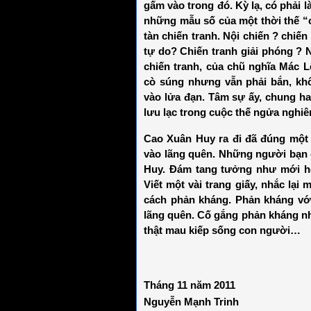
gấm vào trong đó. Kỳ lạ, có phải
những mẫu số của một thời thế “
tàn chiến tranh. Nội chiến ? chiế
tự do? Chiến tranh giải phóng ?
chiến tranh, của chũ nghĩa Mác
cò súng nhưng vẫn phải bắn, khô
vào lửa đạn. Tâm sự ấy, chung h
lưu lạc trong cuộc thế ngửa nghi
Cao Xuân Huy ra đi đã đúng một 
vào lãng quên. Những người bạn c
Huy. Đám tang tưởng như mới hô
Viết một vài trang giấy, nhắc lại
cách phản kháng. Phản kháng với
lãng quên. Cố gắng phản kháng như
thật mau kiếp sống con người…
T
háng 11 năm 2011
Nguyễn Mạnh Trinh