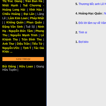
Thị Trúc Giang
|
Trần Đan Hà
|
5.
Thương tiếc anh Lê 
Nhất Hạnh
|
Tuệ Chương -
Hoàng Long Hải
|
Vĩnh Hảo
|
4.
Ho
àng-Hạc-Quán :
N
Chiêu Hoàng
|
Đại Lãn
| Lặng
Lẽ
|
Lâm Kim Loan
|
Pháp Nhật
| |
Không Quán
|
Phan Quân
|
3.
Đôi lời tâm sự về Vă
Đặng Văn Sinh
| Tuệ Sỹ
|
Ninh
Hạ - Nguyễn Đức Tâm
|
Phong
2.
Tình si
Thu
|
Nguyễn Mạnh Trinh
|
Lê
Khánh Thọ
|
Trần Đình Thu
|
1.
Bọt bèo
Anh Thư
|
Diệu Trân
|
Tiểu Tử
|
Nguyễn Ước
|
Tịnh Ý
|
Tác Giả
Khác ...
GIAI THOẠI
Bùi Giáng
|
Hữu Loan
| Giang
Hữu Tuyên |