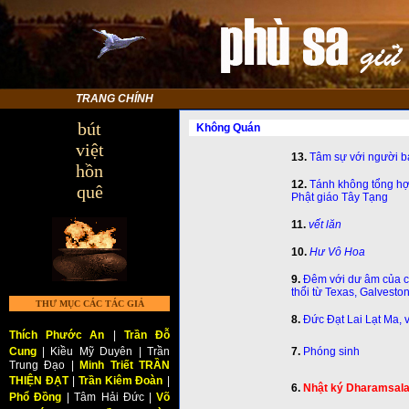
TRANG CHÍNH
bút
Không Quán
việt
13.
Tâm sự với người b
hồn
12.
Tánh không tổng hợp
quê
Phật giáo Tây Tạng
11.
vết lăn
10.
Hư Vô Hoa
9.
Đêm với dư âm của c
thổi từ Texas, Galveston
THƯ MỤC CÁC TÁC GIẢ
8.
Đức Đạt Lai Lạt Ma, v
Thích Phước An
|
Trần Đỗ
Cung
| Kiều Mỹ Duyên
| Trần
7.
Phóng sinh
Trung Đạo |
Minh Triết TRẦN
THIỆN ĐẠT
|
Trần Kiêm Đoàn
|
6.
Nhật ký Dharamsala
Phổ Đồng
| Tâm Hải Đức |
Võ