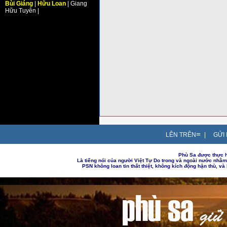
Bùi Giáng
|
Hữu Loan
| Giang
Hữu Tuyên |
=
LÊN TRÊN
|
GỬI 
Phù Sa được thực h
Là tiếng nói của người Việt Tự Do trong và ngoài nước nhằ
PSN không loan tin thất thiệt, không kích động hận thù, v