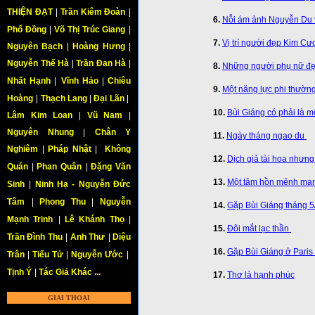
THIỆN ĐẠT
|
Trần Kiêm Đoàn
|
6.
Nỗi ám ảnh Nguyễn Du 
Phổ Đồng
|
Võ Thị Trúc Giang
|
7.
Vị trí người đẹp Kim Cư
Nguyên Bạch
|
Hoàng Hưng
|
Nguyễn Thế Hà
|
Trần Đan Hà
|
8.
Những người phụ nữ đẹp
Nhất Hạnh
|
Vĩnh Hảo
|
Chiêu
9.
Một năng lực phi thường
Hoàng
|
Thạch Lang
|
Đại Lãn
|
10.
Bùi Giáng có phải là 
Lâm Kim Loan
|
Vũ Nam
|
Nguyên Nhung
|
Chân Y
11.
Ngày tháng ngao du
Nghiêm
|
Pháp Nhật
|
Không
12.
Dịch giả tài hoa nhưn
Quán
|
Phan Quân
|
Đặng Văn
13.
Một tâm hồn mênh man
Sinh
|
Ninh Hạ - Nguyễn Đức
Tâm
|
Phong Thu
|
Nguyễn
14.
Gặp Bùi Giáng tháng 
Mạnh Trinh
|
Lê Khánh Thọ
|
15.
Đôi mắt lạc thần
Trần Đình Thu
|
Anh Thư
|
Diệu
16.
Gặp Bùi Giáng ở Paris
Trân
|
Tiểu Tử
|
Nguyễn Ước
|
Tịnh Ý
|
Tác Giả Khác ...
17.
Thơ là hạnh phúc
GIAI THOẠI