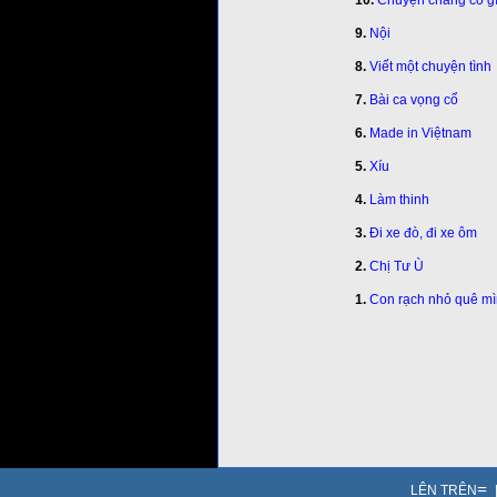
10.
Chuyện chẳng có gì
9.
Nội
8.
Viết một chuyện tình
7.
Bài ca vọng cổ
6.
Made in Việtnam
5.
Xíu
4.
Làm thinh
3.
Đi xe đò, đi xe ôm
2.
Chị Tư Ù
1.
Con rạch nhỏ quê m
=
LÊN TRÊN