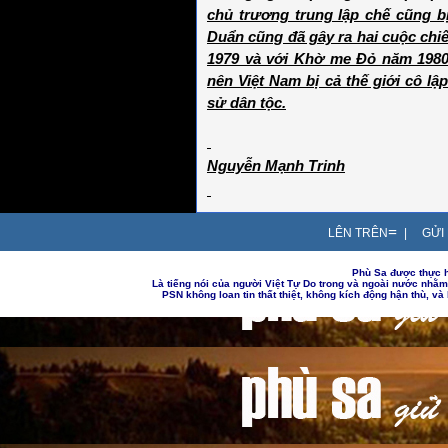
chủ trương trung lập chế cũng b
Duẩn cũng đã gây ra hai cuộc chi
1979 và với Khờ me Đỏ năm 1980.
nên Việt Nam bị cả thế giới cô lập
sử dân tộc.
Nguyễn Mạnh Trinh
=
LÊN TRÊN
|
GỬI 
Phù Sa được thực h
Là tiếng nói của người Việt Tự Do trong và ngoài nước nhằ
PSN không loan tin thất thiệt, không kích động hận thù, v