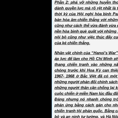
Phần 2: phá vỡ những huyền thoạ
dành quyền lực mà rõ rệt nhất là
thời kỳ của Hội nghị hòa bình Pa
bản hòa âm chiến thắng với nhữn
cũng như cách thế vừa đánh vừa đ
nền hòa bình què quặt với những
nội bộ cũng như việc thúc đẩy c
của kẻ chiến thắng.
Nhân vật chính của “Hanoi’s War” 
áp lực để làm cho Hồ Chí Minh ph
thang chiến tranh vào những n
chóng trước khi Hoa Kỳ can thiệ
1967- 1968 ở Bắc Việt đã có mộ
những người phản đối chính sách
những người thân cận chống lại 
cuộc chiến ở miền Nam lúc đầu đã
Đảng nhưng nó nhanh chóng trở
phản ứng bằng cách gán cho nh
chiến tranh tội phản quốc. Bằng 
bộ và an ninh tư tưởng, và Hà Nộ