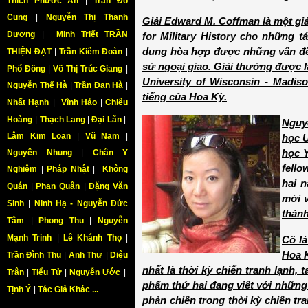
Thích Phước An
|
Trần Đỗ
Cung
|
Nguyễn Thị Thanh
Giải Edward M. Coffman là một gi
Dương
|
Minh Triết TRẦN
for Military History cho những 
dung hòa hợp được những vấn đề liê
THIỆN ĐẠT
|
Trần Kiêm Đoàn
|
sử ngoại giao. Giải thưởng được l
Phổ Đồng
|
Võ Thị Trúc Giang
|
University of Wisconsin - Madis
Nguyễn Thế Hà
|
Trần Đan Hà
|
tiếng của Hoa Kỳ.
Nhất Hạnh
|
Vĩnh Hảo
|
Chiêu
Hoàng
|
Thạch Lang
|
Đại Lãn
|
Nguy
Lâm Kim Loan
|
Vũ Nam
|
học U
Nguyên Nhung
|
Chân Y
học Y
fello
Nghiêm
|
Pháp Nhật
|
Không
hai n
Quán
|
Phan Quân
|
Đặng Văn
mới v
Sinh
|
Ninh Hạ - Nguyễn Đức
thành
Tâm
|
Phong Thu
|
Nguyễn
Mạnh Trinh
|
Lê Khánh Thọ
|
Cô là
Hoa K
Trần Đình Thu
|
Anh Thư
|
Diệu
nhất là thời kỳ chiến tranh lạnh, 
Trân
|
Tiểu Tử
|
Nguyễn Ước
|
phẩm thứ hai đang viết với những
Tịnh Ý
|
Tác Giả Khác ...
phản chiến trong thời kỳ chiến tr