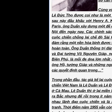
sự cần 
Cùng vớ
Lê Đức Thọ được coi như là một 
sau này đấu khẩu với Henry A. 
Paris, ông Duẩn xây dựng một đế 
Nội đến ngày nay. Các chính sác
cuộc chiến chống lại chế độ Sài 
đảm rằng một nền hòa bình được t
hoàn toàn. Ông Duẩn thống trị đả
và Đại tướng Võ Nguyên Giáp, ng
Biên Phủ, là mối đe dọa lớn nhất 
ông Hồ, tướng Giáp và những ngư
các quyết định quan trọng…”
Trong phần đầu, tác giả kể lại cuộ
chiến Việt Nam là Lê Duẩn và Lê
ở Cà Mau. Lê Duẩn thì ở lại miền
ra Bắc nhưng để rồi trong ít năm
nhau lãnh đạo cuộc chiến và là 
tranh. Thời điểm năm 1955 vẫn c