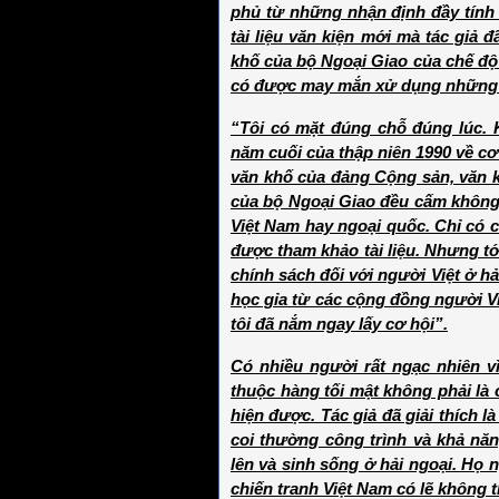
phủ từ những nhận định đầy tính
tài liệu văn kiện mới mà tác giả 
khố của bộ Ngoại Giao của chế độ V
có được may mắn xử dụng những tài
“Tôi có mặt đúng chỗ đúng lúc. 
năm cuối của thập niên 1990 về cơ
văn khố của đảng Cộng sản, văn 
của bộ Ngoại Giao đều cấm không
Việt Nam hay ngoại quốc. Chỉ có c
được tham khảo tài liệu. Nhưng tớ
chính sách đối với người Việt ở h
học gỉa từ các cộng đồng người Vi
tôi đã nắm ngay lấy cơ hội”.
Có nhiều người rất ngạc nhiên v
thuộc hàng tối mật không phải là
hiện được. Tác giả đã giải thích l
coi thường công trình và khả năn
lên và sinh sống ở hải ngoại. Họ n
chiến tranh Việt Nam có lẽ không