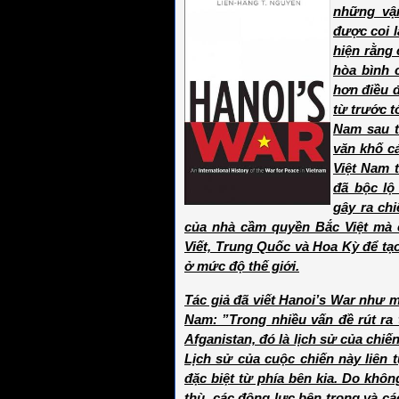
những vậ
được coi l
hiện rằng 
hòa bình 
hơn điều đ
từ trước t
Nam sau t
văn khố cá
Việt Nam t
đã bộc lộ
gây ra ch
của nhà cầm quyền Bắc Việt mà 
Viết, Trung Quốc và Hoa Kỳ để tạ
ở mức độ thế giới.
Tác giả đã viết Hanoi’s War như m
Nam: ”Trong nhiều vấn đề rút ra
Afganistan, đó là lịch sử của chiế
Lịch sử của cuộc chiến này liên 
đặc biệt từ phía bên kia. Do khôn
thù, các động lực bên trong và cá