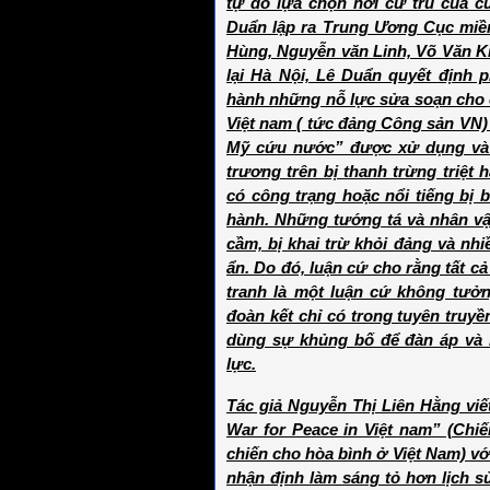
tự do lựa chọn nơi cư trú của c
Duẩn lập ra Trung Ương Cục mi
Hùng, Nguyễn văn Linh, Võ Văn Kiệ
lại Hà Nội, Lê Duẩn quyết định 
hành những nỗ lực sửa soạn cho 
Việt nam ( tức đảng Công sản VN) 
Mỹ cứu nước” được xử dụng và t
trương trên bị thanh trừng triệ
có công trạng hoặc nổi tiếng bị b
hành. Những tướng tá và nhân vậ
cầm, bị khai trừ khỏi đảng và nhi
ẩn. Do đó, luận cứ cho rằng tất c
tranh là một luận cứ không tưở
đoàn kết chỉ có trong tuyên truy
dùng sự khủng bố để đàn áp và 
lực.
Tác giả Nguyễn Thị Liên Hằng viết
War for Peace in Việt nam” (Chiế
chiến cho hòa bình ở Việt Nam) với
nhận định làm sáng tỏ hơn lịch 