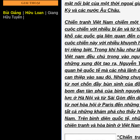
mặt nổi bật của một thời ngoại gi
GIAI THOẠI
Kỳ và các nước Âu Châu.
Bùi Giáng
|
Hữu Loan
| Giang
Hữu Tuyên |
Chiến tranh Việt Nam chiếm một
cuộc chiến với nhiều bí ẩn và từ 
khố các quốc gia liên quan đến 
cuôc chiến này với nhiều khuynh 
trị riêng biệt. Trong khi hầu như 
Việt nam đều chú trọng vào ng
những xung đột tạo ra, Nguyễn T
quan hệ quốc tế mà các nhà lãnh đ
can thiệp vào sau đó. Những chuy
từ nơi chốn đầy bùn sình của đ
bom đạn tàn phá của bình nguyê
lực ở Hà Nội và từ Sài Gòn đến d
từ nơi hòa hội ở Paris đến những
tất cả những khám phá cho thấy h
Nam. Trên bình diện quốc tế, nh
chiên tranh và hòa bình ở Việt Nam
“Chiến tr