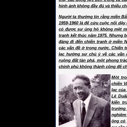
hình ảnh không đầy đủ và thiếu ch
Người ta thường tin rằng miền Bắc
1959-1960 là để cứu cuộc nổi dậy
có được sự ủng hộ không mệt mỏ
tranh kết thúc năm 1975. Nhưng b
đảng đi đến chiến tranh ở miền N
các vấn đề ở trong nước. Chiến 
lạc hướng sự chú ý về các vấn 
ruộng đất tàn phá, một phong trào
chính phủ không thành công để chu
Một tr
chiến V
lạc của
Lê Duẩn
kiến t
trưởng 
nghiêm 
ông có 