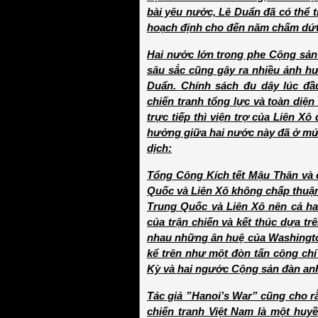
bài yêu nước, Lê Duẩn đã có thể 
hoạch định cho đến năm chấm dứt
Hai nước lớn trong phe Cộng sản
sâu sắc cũng gây ra nhiều ảnh h
Duẩn. Chính sách đu dây lúc đầ
chiến tranh tổng lực và toàn diệ
trực tiếp thì viện trợ của Liên X
hưởng giữa hai nước này đã ở mức
dịch:
Tổng Công Kích tết Mậu Thân và 
Quốc và Liên Xô không chấp thuận
Trung Quốc và Liên Xô nên cả ha
của trận chiến và kết thúc dựa tr
nhau những ân huệ của Washingto
kể trên như một đòn tấn công ch
Kỳ và hai ngước Cộng sản đàn anh
Tác giả ”Hanoi’s War” cũng cho r
chiến tranh Việt Nam là một huyề