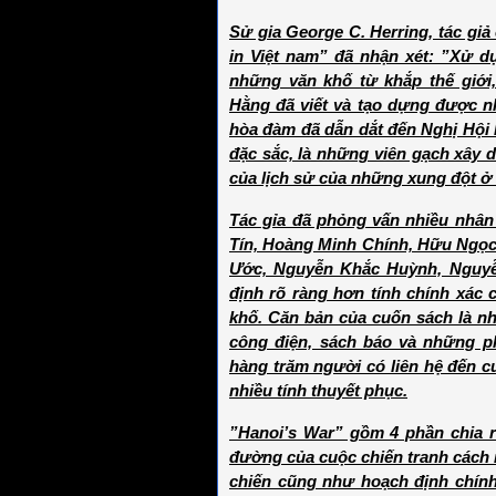
Sử gia George C. Herring, tác giả
in Việt nam” đã nhận xét: ”Xử d
những văn khố từ khắp thế giới
Hằng đã viết và tạo dựng được n
hòa đàm đã dẫn dắt đến Nghị Hội 
đặc sắc, là những viên gạch xây 
của lịch sử của những xung đột ở
Tác gỉa đã phỏng vấn nhiều nhân
Tín, Hoàng Minh Chính, Hữu Ngọc
Ước, Nguyễn Khắc Huỳnh, Nguyễ
định rõ ràng hơn tính chính xác 
khố. Căn bản của cuốn sách là nh
công điện, sách báo và những p
hàng trăm người có liên hệ đến c
nhiều tính thuyết phục.
”Hanoi’s War” gồm 4 phần chia r
đường của cuộc chiến tranh cách
chiến cũng như hoạch định chính 