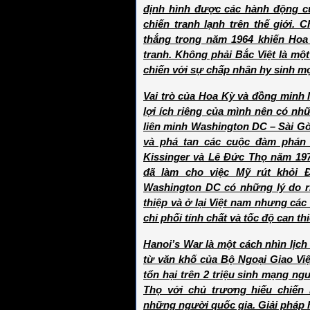
định hình được các hành động c
chiến tranh lạnh trên thế giới.
thắng trong năm 1964 khiến Hoa 
tranh. Không phải Bắc Việt là mộ
chiến với sự chấp nhân hy sinh mọ
Vai trò của Hoa Kỳ và đồng minh l
lợi ích riêng của mình nên có nh
liên minh Washington DC – Sài G
và phá tan các cuộc đàm phán
Kissinger và Lê Đức Thọ năm 197
đã làm cho việc Mỹ rút khỏi
Washington DC có những lý do ri
thiệp và ở lại Việt nam nhưng cá
chi phối tính chất và tốc độ can t
Hanoi’s War là một cách nhìn lịch
từ văn khố của Bộ Ngoại Giao Vi
tổn hại trên 2 triệu sinh mạng ng
Thọ với chủ trương hiếu chiến
những người quốc gia. Giải pháp 