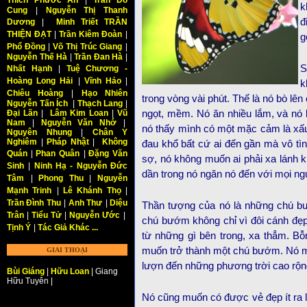
Thích Phước An
|
Trần Đỗ
k
Cung
|
Nguyễn Thị Thanh
đ
Dương
|
Minh Triết TRẦN
THIỆN ĐẠT
|
Trần Kiêm Đoàn
|
g
Phổ Đồng
|
Võ Thị Trúc Giang
|
Nguyễn Thế Hà
|
Trần Đan Hà
|
S
Nhất Hạnh
|
Tuệ Chương -
Hoàng Long Hải
|
Vĩnh Hảo
|
k
Chiêu Hoàng
|
Hạo Nhiên
trong vòng vài phút. Thế là nó bò lê
Nguyễn Tấn Ích
|
Thạch Lang
|
Đại Lãn
|
Lâm Kim Loan
|
Vũ
ngọt, mềm. Nó ăn nhiều lắm, và nó l
Nam
|
Nguyễn Văn Nhớ
|
nó thấy mình có một mặc cảm là xấu
Nguyên Nhung
|
Chân Y
Nghiêm
|
Pháp Nhật
|
Không
đau khổ bất cứ ai đến gần mà vô t
Quán
|
Phan Quân
|
Đặng Văn
sợ, nó không muốn ai phải xa lánh kh
Sinh
|
Ninh Hạ - Nguyễn Đức
dần trong nó ngăn nó đến với mọi ng
Tâm
|
Phong Thu
|
Nguyễn
Mạnh Trinh
|
Lê Khánh Thọ
|
Trần Đình Thu
|
Anh Thư
|
Diệu
Thần tượng của nó là những chú
Trân
|
Tiểu Tử
|
Nguyễn Ước
|
chú bướm không chỉ vì đôi cánh đẹp 
Tịnh Ý
|
Tác Giả Khác ...
từ những gì bên trong, xa thẳm. Bỗ
muốn trở thành một chú bướm. Nó mu
GIAI THOẠI
lượn đến những phương trời cao rộ
Bùi Giáng
|
Hữu Loan
| Giang
Hữu Tuyên |
Nó cũng muốn có được vẻ đẹp ít ra