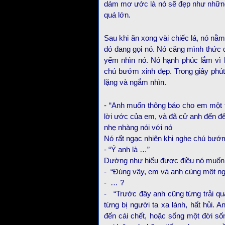
dám mơ ước là nó sẽ đẹp như những
quá lớn.
Sau khi ăn xong vài chiếc lá, nó nằm
đó đang gọi nó. Nó căng mình thức
yếm nhìn nó. Nó hạnh phúc lắm vi
chú bướm xinh đẹp. Trong giây phút 
lặng và ngắm nhìn.
- “Anh muốn thông báo cho em một ti
lời ước của em, và đã cử anh đến để
nhẹ nhàng nói với nó
Nó rất ngạc nhiên khi nghe chú bướm n
- “Ý anh là …”
Dường như hiểu được điều nó muốn h
- “Đúng vậy, em và anh cùng một ng
- … ?
- “Trước đây anh cũng từng trải q
từng bị người ta xa lánh, hất hủi.
đến cái chết, hoặc sống một đời s