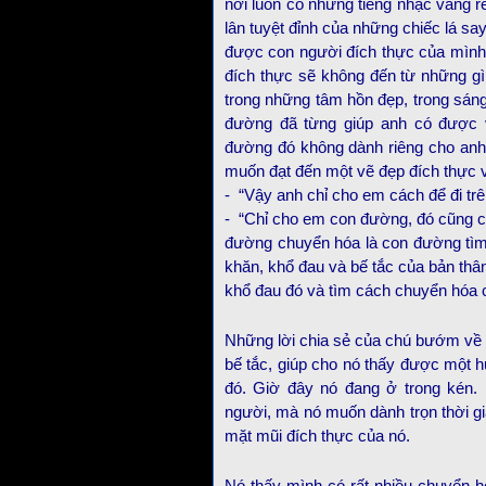
nơi luôn có những tiếng nhạc vang rê
lân tuyệt đỉnh của những chiếc lá
được con người đích thực của mìn
đích thực sẽ không đến từ những gi
trong những tâm hồn đẹp, trong sáng 
đường đã từng giúp anh có được
đường đó không dành riêng cho anh, 
muốn đạt đến một vẽ đẹp đích thực v
- “Vậy anh chỉ cho em cách để đi tr
- “Chỉ cho em con đường, đó cũng ch
đường chuyển hóa là con đường tìm la
khăn, khổ đau và bế tắc của bản t
khổ đau đó và tìm cách chuyển hóa 
Những lời chia sẻ của chú bướm về 
bế tắc, giúp cho nó thấy được một h
đó. Giờ đây nó đang ở trong kén. N
người, mà nó muốn dành trọn thời gian
mặt mũi đích thực của nó.