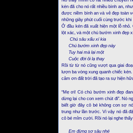
Nó thấy mình có rất nhiều chuyển h
kén đã cho nó rất nhiều bình an, như
được niềm bình an và vẻ đẹp toàn v
những giây phút cuối cùng trước khi
Ở đầu kén đã xuất hiện một lỗ nhỏ.
lột xác, và một chú bướm xinh đẹp x
Chú sâu xấu xí kia
Chú bướm xinh đẹp này
Tuy hai mà lại một
Cuộc đời ôi lạ thay
Rồi từ từ nó cũng vượt qua giai đo
lượn ba vòng xung quanh chiếc kén. N
cảm ơn đất trời đã tạo ra sự hiện hư
“Mẹ ơi! Có chú bướm xinh đẹp đan
dừng lại cho con xem chút đi”. Nó ngh
biết giờ đây cô bé không con sợ nó
trung như lần trước. Vì vậy nó đã 
cô bé mỉm cười. Rồi nó lại nghe thấy 
Em đừng sợ sâu nhé