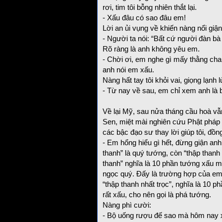
rơi, tim tôi bỗng nhiên thắt lại.
- Xấu đâu có sao đâu em!
Lời an ủi vụng về khiến nàng nổi giận
- Người ta nói: “Bất cứ người đàn bà
Rõ ràng là anh không yêu em.
- Chời ơi, em nghe gì mấy thằng cha
anh nói em xấu.
Nàng hất tay tôi khỏi vai, giọng lạnh l
- Từ nay về sau, em chỉ xem anh là 
Về lại Mỹ, sau nửa tháng cầu hoà vẫn
Sen, miệt mài nghiên cứu Phật pháp v
các bậc đạo sư thay lời giúp tôi, đồng
- Em hổng hiểu gì hết, đừng giận an
thanh” là quý tướng, còn “thập thanh 
thanh” nghĩa là 10 phần tướng xấu mà
ngọc quý. Đấy là trường hợp của em. 
“thập thanh nhất trọc”, nghĩa là 10 p
rất xấu, cho nên gọi là phá tướng.
Nàng phì cười:
- Bộ uống rượu đế sao mà hôm nay 