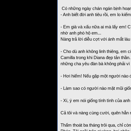
Có những ngày chán ngán bịnh hoạn, 
- Anh biết đời anh tiêu rồi, em lo kiế
- Em già và xấu nữa ai mà lấy em!
nhờ anh phò hộ em...
Nàng trả lời diễu cợt với ánh mắt láu 
- Cho dù anh không linh thiêng, em 
Camilla trong khi Diana đẹp tản thần
những cha yêu đàn bà không phải vì
- Hơi hiếm! Nếu gặp một người nào 
- Làm sao có người nào mặt mũi giố
- Xí, ý em nói giống tính tình của an
Cả tôi và nàng cùng cười, quên hẳn
Thấm thoát ba tháng trôi qua, chỉ cò