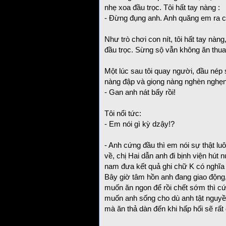
nhẹ xoa đầu trọc. Tôi hất tay nàng :
- Đừng đụng anh. Anh quăng em ra c
Như trò chơi con nít, tôi hất tay nàn
đầu trọc. Sừng sộ vẫn không ăn thua 
Một lúc sau tôi quay người, đầu nép s
nàng đập và giọng nàng nghèn nghẹn
- Gan anh nát bấy rồi!
Tôi nổi tức:
- Em nói gì kỳ dzậy!?
- Anh cứng đầu thì em nói sự thật lu
về, chị Hai dẫn anh đi bịnh viện hút 
nam đưa kết quả ghi chữ K có nghĩa l
Bây giờ tâm hồn anh đang giao động,
muốn ăn ngon để rồi chết sớm thì c
muốn anh sống cho dù anh tật nguyề
mà ăn thả dàn đến khi hấp hối sẽ rất