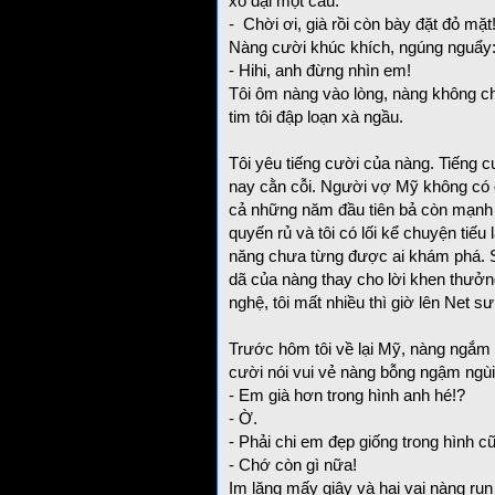
xổ đại một câu:
- Chời ơi, già rồi còn bày đặt đỏ mặt
Nàng cười khúc khích, ngúng nguẩy
- Hihi, anh đừng nhìn em!
Tôi ôm nàng vào lòng, nàng không ch
tim tôi đập loạn xà ngầu.
Tôi yêu tiếng cười của nàng. Tiếng c
nay cằn cỗi. Người vợ Mỹ không có 
cả những năm đầu tiên bả còn mạnh 
quyến rủ và tôi có lối kể chuyện tiếu
năng chưa từng được ai khám phá. 
dã của nàng thay cho lời khen thưởng
nghệ, tôi mất nhiều thì giờ lên Net 
Trước hôm tôi về lại Mỹ, nàng ngắm n
cười nói vui vẻ nàng bỗng ngậm ngùi
- Em già hơn trong hình anh hé!?
- Ờ.
- Phải chi em đẹp giống trong hình 
- Chớ còn gì nữa!
Im lặng mấy giây và hai vai nàng run