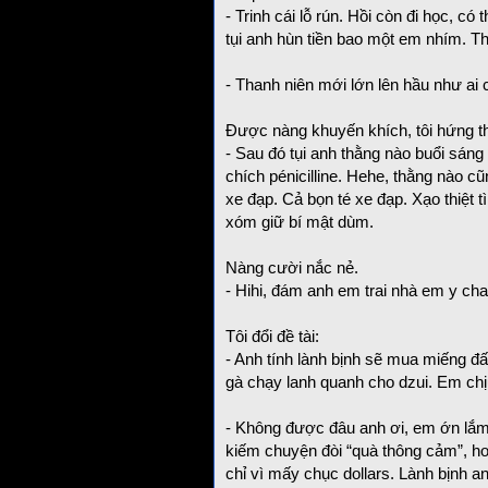
- Trinh cái lỗ rún. Hồi còn đi học, có
tụi anh hùn tiền bao một em nhím. Thờ
- Thanh niên mới lớn lên hầu như ai 
Được nàng khuyến khích, tôi hứng th
- Sau đó tụi anh thằng nào buổi sáng 
chích pénicilline. Hehe, thằng nào cũ
xe đạp. Cả bọn té xe đạp. Xạo thiệt t
xóm giữ bí mật dùm.
Nàng cười nắc nẻ.
- Hihi, đám anh em trai nhà em y ch
Tôi đổi đề tài:
- Anh tính lành bịnh sẽ mua miếng đấ
gà chạy lanh quanh cho dzui. Em ch
- Không được đâu anh ơi, em ớn lắm! 
kiếm chuyện đòi “quà thông cảm”, ho
chỉ vì mấy chục dollars. Lành bịnh a