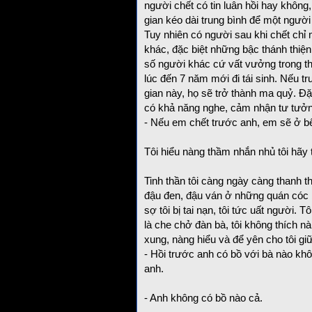
người chết có tin luân hồi hay không,
gian kéo dài trung bình để một người 
Tuy nhiên có người sau khi chết chỉ m
khác, đặc biệt những bậc thánh thiệ
số người khác cứ vất vưởng trong thế
lúc đến 7 năm mới đi tái sinh. Nếu trư
gian này, họ sẽ trở thành ma quỷ. Đặ
có khả năng nghe, cảm nhận tư tưởng
- Nếu em chết trước anh, em sẽ ở b
Tôi hiểu nàng thầm nhắn nhủ tôi hãy 
Tinh thần tôi càng ngày càng thanh t
đậu đen, đậu ván ở những quán cóc 
sợ tôi bị tai nạn, tôi tức uất người. 
là che chở đàn bà, tôi không thích nà
xung, nàng hiểu và để yên cho tôi giữ
- Hồi trước anh có bồ với bà nào kh
anh.
- Anh không có bồ nào cả.