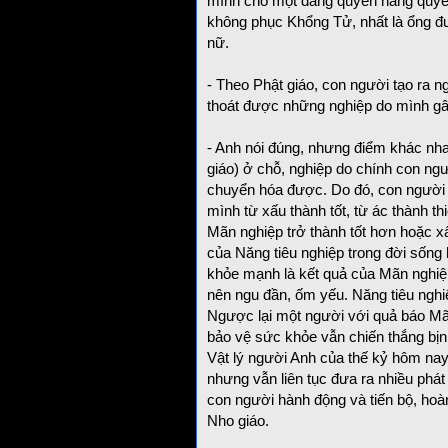
mình cho một đấng quyền năng quyết
không phục Khổng Tử, nhất là ổng đư
nữ.
- Theo Phật giáo, con người tạo ra n
thoát được những nghiệp do mình gây
- Anh nói đúng, nhưng điểm khác nha
giáo) ở chỗ, nghiệp do chính con ngườ
chuyển hóa được. Do đó, con người 
mình từ xấu thành tốt, từ ác thành t
Mãn nghiệp trở thành tốt hơn hoặc xấ
của Năng tiêu nghiệp trong đời sống 
khỏe mạnh là kết quả của Mãn nghiệp
nên ngu đần, ốm yếu. Năng tiêu nghiệ
Ngược lại một người với quả báo Mãn
bảo vệ sức khỏe vẫn chiến thắng bịn
Vật lý người Anh của thế kỷ hôm nay, 
nhưng vẫn liên tục đưa ra nhiều phát
con người hành động và tiến bộ, hoà
Nho giáo.