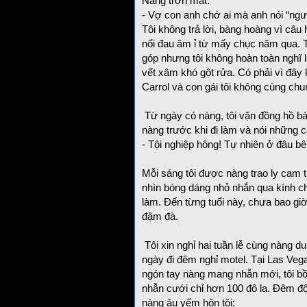
Nàng trợn mắt:
- Vợ con anh chớ ai mà anh nói “ngườ
Tôi không trả lời, bàng hoàng vì câu
nổi đau âm ỉ từ mấy chục năm qua. Tô
góp nhưng tôi không hoàn toàn nghĩ 
vết xâm khó gột rửa. Có phải vì đây 
Carrol và con gái tôi không cùng ch
Từ ngày có nàng, tôi vặn đồng hồ b
nàng trước khi đi làm và nói những c
- Tội nghiệp hông! Tự nhiên ở đâu b
Mỗi sáng tôi được nàng trao ly cam t
nhìn bóng dáng nhỏ nhắn qua kính chi
làm. Đến từng tuổi này, chưa bao gi
đậm đà.
Tôi xin nghỉ hai tuần lễ cùng nàng du
ngày đi đêm nghỉ motel. Tại Las Vega
ngón tay nàng mang nhẫn mới, tôi b
nhẫn cưới chỉ hơn 100 đô la. Đêm 
nàng âu yếm hôn tôi: