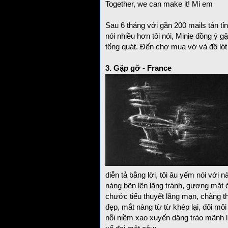
Together, we can make it! Mi em
Sau 6 tháng với gần 200 mails tán tỉ
nói nhiều hơn tôi nói, Minie đồng ý 
tổng quát. Đến chợ mua vớ và đồ lót 
3. Gặp gỡ - France
diễn tả bằng lời, tôi âu yếm nói với 
nàng bẽn lẽn lãng tránh, gương mặt đ
chước tiểu thuyết lãng mạn, chàng t
đẹp, mắt nàng từ từ khép lại, đôi m
nỗi niềm xao xuyến dâng trào mãnh liệt