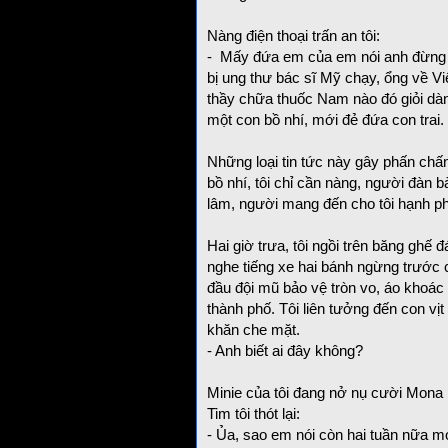
Nàng điện thoại trấn an tôi:
- Mấy đứa em của em nói anh đừng lo
bị ung thư bác sĩ Mỹ chạy, ổng về V
thầy chữa thuốc Nam nào đó giỏi dàn
một con bồ nhí, mới đẻ đứa con trai.
Những loại tin tức này gây phấn chấ
bồ nhí, tôi chỉ cần nàng, người đàn bà
lâm, người mang đến cho tôi hạnh p
Hai giờ trưa, tôi ngồi trên băng ghế đ
nghe tiếng xe hai bánh ngừng trước 
đầu đội mũ bảo vệ tròn vo, áo khoác r
thành phố. Tôi liên tưởng đến con vịt đ
khăn che mặt.
- Anh biết ai đây không?
Minie của tôi đang nở nụ cười Mona 
Tim tôi thót lại:
- Ủa, sao em nói còn hai tuần nữa m