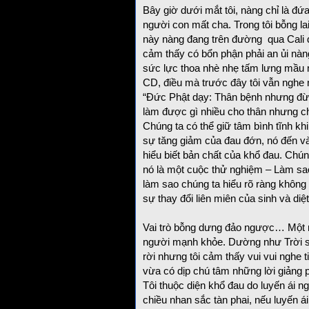
Bây giờ dưới mắt tôi, nàng chỉ là đứ
người con mất cha. Trong tôi bỗng la
này nàng đang trên đường qua Cali d
cảm thấy có bổn phận phải an ủi nàn
sức lực thoa nhè nhẹ tấm lưng mầu mỡ
CD, điều mà trước đây tôi vẫn nghe
“Đức Phật dạy: Thân bệnh nhưng đừn
làm được gì nhiều cho thân nhưng ch
Chúng ta có thể giữ tâm bình tĩnh kh
sự tăng giảm của đau đớn, nó đến và
hiểu biết bản chất của khổ đau. Chún
nó là một cuộc thử nghiệm – Làm sao
làm sao chúng ta hiểu rõ ràng không
sự thay đổi liên miên của sinh và diệt
Vai trò bỗng dưng đảo ngược… Một n
người mạnh khỏe. Dường như Trời sin
rời nhưng tôi cảm thấy vui vui nghe 
vừa có dịp chú tâm những lời giảng 
Tôi thuộc diện khổ đau do luyến ái n
chiều nhan sắc tàn phai, nếu luyến ái 