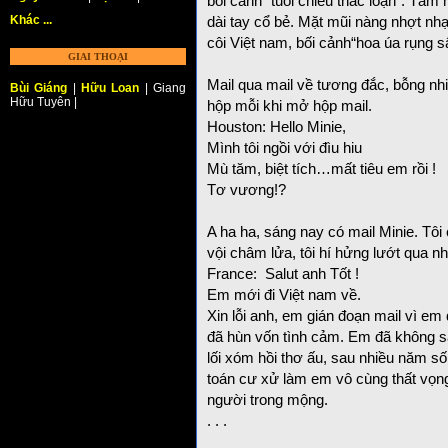
bối cảnh “tuổi chiều thác loạn”. Tấ
Khác ...
dài tay cổ bẻ. Mặt mũi nàng nhợt nh
côi Việt nam, bối cảnh“hoa úa rụng s
GIAI THOẠI
Mail qua mail về tương đắc, bỗng nhiên
Bùi Giáng
|
Hữu Loan
| Giang
Hữu Tuyên |
hộp mỗi khi mở hộp mail.
Houston: Hello Minie,
Mình tôi ngồi với đìu hiu
Mù tăm, biệt tích…mất tiêu em rồi !
Tơ vương!?
A ha ha, sáng nay có mail Minie. Tôi
vội châm lửa, tôi hí hửng lướt qua 
France: Salut anh Tốt !
Em mới đi Việt nam về.
Xin lỗi anh, em gián đoạn mail vì e
đã hùn vốn tình cảm. Em đã không s
lối xóm hồi thơ ấu, sau nhiều năm s
toán cư xử làm em vô cùng thất vọn
người trong mộng.
. . .