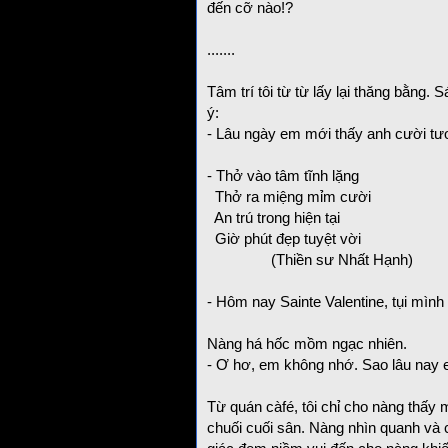
đến cỡ nào!?
.......
Tâm trí tôi từ từ lấy lại thăng bằng.
ý:
- Lâu ngày em mới thấy anh cười tươ
- Thở vào tâm tĩnh lặng
Thở ra miệng mỉm cười
An trú trong hiện tại
Giờ phút đẹp tuyệt vời
(Thiền sư Nhất Hạnh)
- Hôm nay Sainte Valentine, tụi mìn
Nàng há hốc mồm ngạc nhiên.
- Ơ hơ, em không nhớ. Sao lâu nay em
Từ quán càfé, tôi chỉ cho nàng thấy 
chuối cuối sân. Nàng nhìn quanh và c