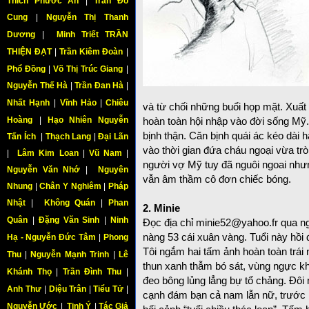
Thích Phước An
|
Trần Đỗ
Cung
|
Nguyễn Thị Thanh
Dương
|
Minh Triết TRẦN
THIỆN ĐẠT
|
Trần Kiêm Đoàn
|
Phổ Đồng
|
Võ Thị Trúc Giang
|
Nguyễn Thế Hà
|
Trần Đan Hà
|
Nhất Hạnh
|
Vĩnh Hảo
|
Chiêu
và từ chối những buổi họp mặt. Xuất g
Hoàng
|
Hạo Nhiên Nguyễn
hoàn toàn hội nhập vào đời sống Mỹ
bịnh thận.
Căn bịnh quái ác kéo dài 
Tấn Ích
|
Thạch Lang
|
Đại Lãn
vào thời gian đứa cháu ngoại vừa trò
|
Lâm Kim Loan
|
Vũ Nam
|
người vợ Mỹ tuy đã nguôi ngoai nhưn
Nguyễn Văn Nhớ
|
Nguyên
vẫn âm thầm cô đơn chiếc bóng.
Nhung
|
Chân Y Nghiêm
|
Pháp
Nhật
|
Không Quán
|
Phan
2. Minie
Quân
|
Đặng Văn Sinh
|
Ninh
Đọc địa chỉ minie52@yahoo.fr qua ngư
nàng 53 cái xuân vàng. Tuổi này hồi 
Hạ - Nguyễn Đức Tâm
|
Phong
Tôi ngắm hai tấm ảnh hoàn toàn trái
Thu
|
Nguyễn Mạnh Trinh
|
Lê
thun xanh thẫm bó sát, vùng ngực khoé
Khánh Thọ
|
Trần Đình Thu
|
đeo bông lủng lẳng bự tổ chảng. Đôi
Anh Thư
|
Diệu Trân
|
Tiểu Tử
|
cạnh đám bạn cả nam lẫn nữ, trước 
Nguyễn Ước
|
Tịnh Ý
|
Tác Giả