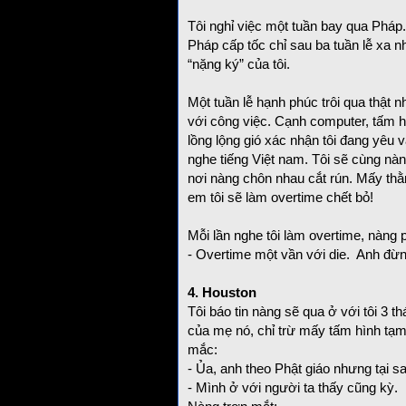
Tôi nghỉ việc một tuần bay qua Pháp.
Pháp cấp tốc chỉ sau ba tuần lễ xa 
“nặng ký” của tôi.
Một tuần lễ hạnh phúc trôi qua thật nh
với công việc. Cạnh computer, tấm hì
lồng lộng gió xác nhận tôi đang yêu
nghe tiếng Việt nam. Tôi sẽ cùng nà
nơi nàng chôn nhau cắt rún. Mấy thằng
em tôi sẽ làm overtime chết bỏ!
Mỗi lần nghe tôi làm overtime, nàng 
- Overtime một vần với die. Anh đừ
4. Houston
Tôi báo tin nàng sẽ qua ở với tôi 3 th
của mẹ nó, chỉ trừ mấy tấm hình tạm
mắc:
- Ủa, anh theo Phật giáo nhưng tại 
- Mình ở với người ta thấy cũng kỳ.