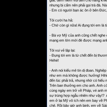
giác đem niềm vui đến cho nàng khiế
nhưng bị cấm nên phải gọi trà đá. N
- Em có người bạn ác ôn ở bên Đức,
Tôi cười ha hả:
- Chớ còn gì nữa! Ai đụng tới em là 
- Bà vợ Mỹ của anh cũng chết nghe c
mạng em lớn mới đè được mạng an
Tôi vui vẻ lập lại:
- Đụng tới em là từ chết đến bị thươ
Héhé!
- Anh nói kiểu mê tín dị đoan. Nghi
như em mà không được hưởng! Hihi, 
đến lúc phải trả, nhưng nhờ có hiếu
Trên ban thưởng em cho anh. Anh có
cùng ngày em trở về Pháp, vé anh mu
sự trùng hợp ngẫu nhiên như vậy!?
em ở lại Mỹ vô ích nên em bay về Ph
chê. Rồi bây giờ anh bịnh, em về Sài