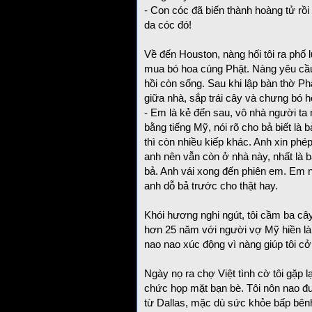
- Con cóc đã biến thành hoàng tử rồi
da cóc đó!
Về đến Houston, nàng hối tôi ra ph
mua bó hoa cúng Phật. Nàng yêu cầu 
hồi còn sống. Sau khi lập bàn thờ Ph
giữa nhà, sắp trái cây và chưng bó h
- Em là kẻ đến sau, vô nhà người ta
bằng tiếng Mỹ, nói rõ cho bả biết là b
thì còn nhiều kiếp khác. Anh xin phé
anh nên vẫn còn ở nhà này, nhất là b
bả. Anh vái xong đến phiên em. Em n
anh dỗ bả trước cho thật hay.
Khói hương nghi ngút, tôi cầm ba c
hơn 25 năm với người vợ Mỹ hiền làn
nao nao xúc động vì nàng giúp tôi c
Ngày nọ ra chợ Việt tình cờ tôi gặp l
chức họp mặt bạn bè. Tôi nôn nao đ
từ Dallas, mặc dù sức khỏe bấp bênh