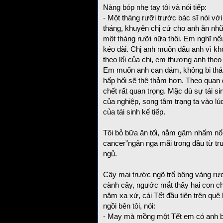
Nàng bóp nhẹ tay tôi và nói tiếp:
- Một tháng rưỡi trước bác sĩ nói vớ
tháng, khuyên chị cứ cho anh ăn nhữ
một tháng rưỡi nữa thôi. Em nghĩ n
kéo dài. Chị anh muốn dấu anh vì k
theo lối của chị, em thương anh theo
Em muốn anh can đảm, không bi thảm 
hấp hối sẽ thê thảm hơn. Theo quan 
chết rất quan trọng. Mặc dù sự tái s
của nghiệp, song tâm trạng ta vào lú
của tái sinh kế tiếp.
Tôi bỏ bữa ăn tối, nằm gậm nhấm nổi
cancer”ngân nga mãi trong đầu từ trư
ngủ.
Cây mai trước ngõ trổ bông vàng rực r
cành cây, ngước mắt thấy hai con ch
năm xa xứ, cái Tết đầu tiên trên qu
ngồi bên tôi, nói:
- May mà mồng một Tết em có anh b