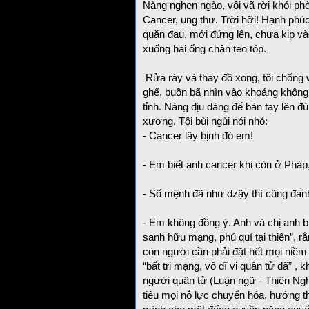
Nàng nghẹn ngào, vội vã rời khỏi phò
Cancer, ung thư. Trời hỡi! Hạnh phúc
quặn đau, mới đứng lên, chưa kịp vào 
xuống hai ống chân teo tóp.
Rửa ráy và thay đồ xong, tôi chống 
ghế, buồn bã nhìn vào khoảng không.
tỉnh. Nàng dịu dàng để bàn tay lên đù
xương. Tôi bùi ngùi nói nhỏ:
- Cancer lây bịnh đó em!
- Em biết anh cancer khi còn ở Pháp
- Số mệnh đã như dzậy thì cũng đành
- Em không đồng ý. Anh và chị anh b
sanh hữu mạng, phú quí tại thiên”, r
con người cần phải đặt hết mọi niềm 
“bất tri mạng, vô dĩ vi quân tử dã” ,
người quân tử (Luận ngữ - Thiên Nghi
tiêu mọi nỗ lực chuyển hóa, hướng th