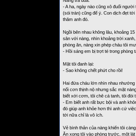
Nàng trả đũa:
- A ha, ngày nào cũng xô đuổi người t
(sói trán) cũng để ý. Con dịch đẹt tới
thăm anh đó.
Ngồi bên nhau không lâu, khoảng 15 phú
sân với nàng, nhìn khoảng trời xanh, 
phòng ăn, nàng xin phép cháu tôi mư
- Hồi sáng em bị trợt té trong phòng
Mặt tôi đanh lại:
- Sao không chết phứt cho rồi!
Hai đứa cháu lớn nhìn nhau nhướng m
nổi cơn thịnh nộ nhưng sắc mặt nàng
biết xới cơm, tôi chê cá tanh, tôi 
- Em biết anh rất bực bội và anh khôn
đó giúp anh khỏe hơn thì anh cứ việ
tới nữa chỉ là vô ích.
Vẻ bình thản của nàng khiến tôi càng
Ăn xong tôi vào phòng trước, một lát