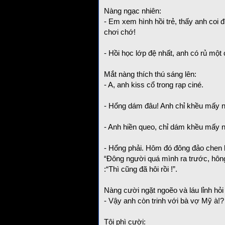
Nàng ngạc nhiên:
- Em xem hình hồi trẻ, thấy anh coi 
chơi chớ!
- Hồi học lớp đệ nhất, anh có rủ một 
Mắt nàng thích thú sáng lên:
- A, anh kiss cổ trong rạp ciné.
- Hổng dám đâu! Anh chỉ khều mấy ng
- Anh hiền queo, chỉ dám khều mấy ng
- Hổng phải. Hôm đó đông đảo chen l
“Đông người quá mình ra trước, hông 
:“Thì cũng đã hôi rồi !”.
Nàng cười ngặt ngoẽo và láu lỉnh hỏi 
- Vậy anh còn trinh với bà vợ Mỹ à!?
Tôi phì cười: