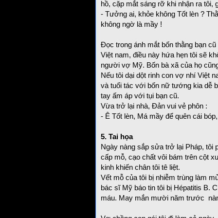
hồ, cặp mắt sáng rỡ khi nhận ra tôi
- Tưởng ai, khỏe không Tốt lèn ? Th
không ngờ là mầy !
Đọc trong ánh mắt bốn thằng bạn cũ t
Việt nam, điều này hứa hẹn tôi sẽ kh
người vợ Mỹ. Bốn bà xã của họ cũng
Nếu tôi dại dột rinh con vợ nhí Việt
và tuổi tác với bốn nữ tướng kia dễ b
tay ấm áp với tụi bạn cũ.
Vừa trở lại nhà, Đản vui vẻ phôn :
- Ê Tốt lèn, Má mầy để quên cái bóp, 
5. Tai họa
Ngày nàng sắp sửa trở lại Pháp, tôi 
cấp mỗ, cạo chất vôi bám trên cột x
kinh khiến chân tôi tê liệt.
Vết mỗ của tôi bị nhiễm trùng làm mủ
bác sĩ Mỹ báo tin tôi bị Hépatitis B. 
máu. May mắn mười năm trước nàng