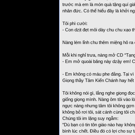
trước mà em là món quà tặng quí gi
nhân đức. Có thể hiểu đây là khởi n
Tôi phì cười:
- Con dzịt đẹt môi dày chu chu xạo 
Nàng lém lỉnh chu thêm miệng hô ra 
Mỗi khi nghỉ trưa, nàng mở CD “Tạng
- Em mở quoài băng này dzậy em! Có 
- Em không có máu phe đảng. Tại vì s
Giọng thầy Tâm Kiến Chánh hay hết 
Tôi không nói gì, lắng nghe giọng đ
giống giọng mình. Nàng ôm tôi vào lò
ngực nàng nhưng tâm tôi không gợn c
không bỏ rơi tôi, sát cánh cùng tôi 
Chúng tôi im lặng suy ngẫm:
“Dù bạn có tin tôn giáo nào hay khôn
bình lúc chết. Điều đó có lợi cho sự 