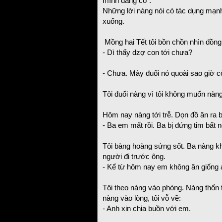
mình đang có”.
Những lời nàng nói có tác dụng mạnh, 
xuống.
Mồng hai Tết tôi bồn chồn nhìn đồng 
- Dì thấy dzợ con tới chưa?
- Chưa. Mày đuổi nó quoài sao giờ c
Tôi đuổi nàng vì tôi không muốn nàng
Hôm nay nàng tới trễ. Dọn đồ ăn ra b
- Ba em mất rồi. Ba bị đứng tim bất 
Tôi bàng hoàng sửng sốt. Ba nàng khô
người đi trước ông.
- Kể từ hôm nay em không ăn giống 
Tôi theo nàng vào phòng. Nàng thổn t
nàng vào lòng, tôi vỗ về:
- Anh xin chia buồn với em.