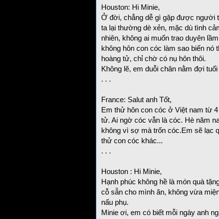
Houston: Hi Minie,
Ở đời, chẳng dễ gì gặp được người 
ta lại thường dè xẻn, mặc dù tình cảm
nhiên, không ai muốn trao duyên lầ
không hôn con cóc làm sao biến nó 
hoàng tử, chỉ chờ có nụ hôn thôi.
Không lẽ, em duỗi chân nằm đợi tuổi 
. . .
France: Salut anh Tốt,
Em thử hôn con cóc ở Việt nam từ 4
tử. Ai ngờ cóc vẫn là cóc. Hè năm n
không vì sợ mà trốn cóc.Em sẽ lạc 
thử con cóc khác...
. . .
Houston : Hi Minie,
Hạnh phúc không hề là món quà tặn
cỗ sẵn cho mình ăn, không vừa miệng 
nấu phụ.
Minie ơi, em có biết mỗi ngày anh n