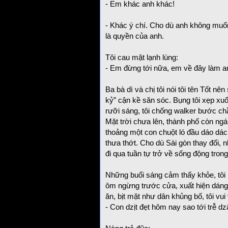
- Em khác anh khác!
- Khác ý chí. Cho dù anh không muố
là quyền của anh.
Tôi cau mặt lạnh lùng:
- Em đừng tới nữa, em về đây làm a
Ba bà dì và chị tôi nói tôi tên Tốt nên
kỷ” cận kề săn sóc. Bụng tôi xẹp xu
rưỡi sáng, tôi chống walker bước 
Mặt trời chưa lên, thành phố còn ngá
thoảng một con chuột ló đầu dáo dá
thưa thớt. Cho dù Sài gòn thay đổi,
đi qua tuần tự trở về sống động trong
Những buổi sáng cảm thấy khỏe, tôi 
ôm ngừng trước cửa, xuất hiện dáng 
ăn, bịt mặt như dân khủng bố, tôi vui
- Con dzịt đẹt hôm nay sao tới trễ dz