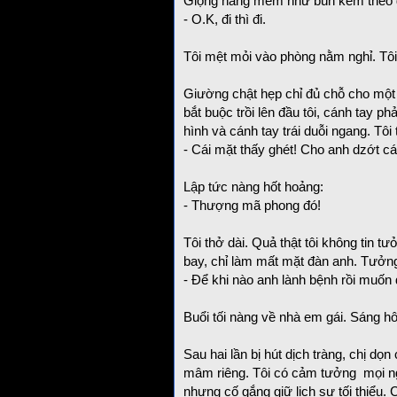
Giọng nàng mềm như bún kèm theo g
- O.K, đi thì đi.
Tôi mệt mỏi vào phòng nằm nghỉ. Tô
Giường chật hẹp chỉ đủ chỗ cho mộ
bắt buộc trồi lên đầu tôi, cánh tay p
hình và cánh tay trái duỗi ngang. Tôi 
- Cái mặt thấy ghét! Cho anh dzớt cá
Lập tức nàng hốt hoảng:
- Thượng mã phong đó!
Tôi thở dài.
Quả thật tôi không tin t
bay, chỉ làm mất mặt đàn anh. Tưởng 
- Để khi nào anh lành bệnh rồi muốn 
Buổi tối nàng về nhà em gái. Sáng h
Sau hai lần bị hút dịch tràng, chị dọ
mâm riêng. Tôi có cảm tưởng mọi ngư
nhưng cố gắng giữ lịch sự tối thiểu. 