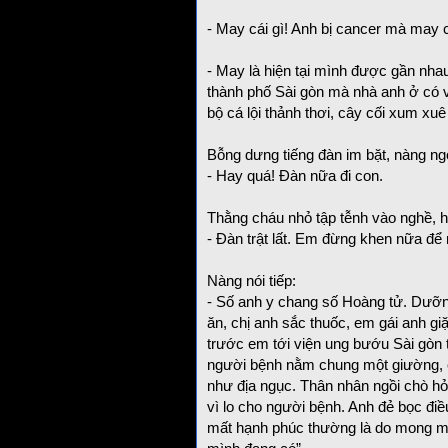
- May cái gì! Anh bị cancer mà may c
- May là hiện tại mình được gần nhau
thành phố Sài gòn mà nhà anh ở c
bộ cá lội thảnh thơi, cây cối xum xu
Bỗng dưng tiếng đàn im bặt, nàng ng
- Hay quá! Đàn nữa đi con.
Thằng cháu nhỏ tập tễnh vào nghề, h
- Đàn trật lất. Em đừng khen nữa để 
Nàng nói tiếp:
- Số anh y chang số Hoàng tử. Dưỡn
ăn, chị anh sắc thuốc, em gái anh g
trước em tới viện ung bướu Sài gòn 
người bệnh nằm chung một giường, c
như địa ngục. Thân nhân ngồi chò hỏ t
vì lo cho người bệnh. Anh đẻ bọc đi
mất hạnh phúc thường là do mong 