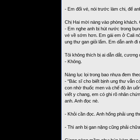
- Em đổi vé, nói trước làm chi, để an
Chị Hai mời nàng vào phòng khách. 
- Em nghe anh bị hút nước trong bụng
vé về sớm hơn. Em gái em ở Cali nó
ung thư gan giỏi lắm. Em dẫn anh đi
Tôi không thích bị ai dẫn dắt, cương 
- Không.
Nàng lục lọi trong bao nhựa đem theo
- “Bác sĩ cho biết bịnh ung thư vẫn
con nhờ thuốc men và chế độ ăn uống
viết y chang, em có ghi rõ nhân chứ
anh. Anh đọc nè.
- Khỏi cần đọc. Anh hổng phải ung th
- Thì anh bị gan nặng cũng phải chữ